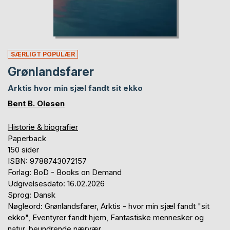
SÆRLIGT POPULÆR
Grønlandsfarer
Arktis hvor min sjæl fandt sit ekko
Bent B. Olesen
Historie & biografier
Paperback
150 sider
ISBN: 9788743072157
Forlag: BoD - Books on Demand
Udgivelsesdato: 16.02.2026
Sprog: Dansk
Nøgleord: Grønlandsfarer, Arktis - hvor min sjæl fandt "sit
ekko", Eventyrer fandt hjem, Fantastiske mennesker og
natur, beundrende nærvær