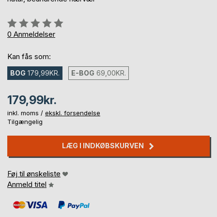
Anmeldelse::
0%
0
Anmeldelser
Kan fås som:
BOG
179,99KR.
E-BOG
69,00KR.
179,99kr.
inkl. moms /
ekskl. forsendelse
Tilgængelig
LÆG I INDKØBSKURVEN
Føj til ønskeliste
Anmeld titel