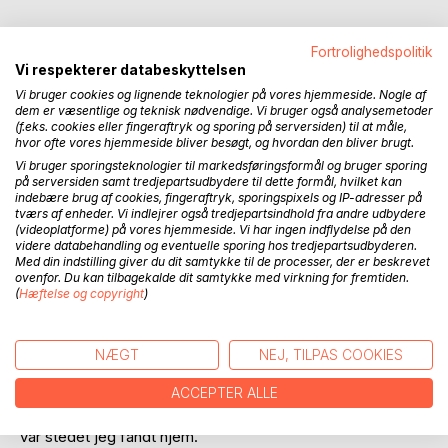
Fortrolighedspolitik
Vi respekterer databeskyttelsen
BESKRIVELSE
Vi bruger cookies og lignende teknologier på vores hjemmeside. Nogle af
dem er væsentlige og teknisk nødvendige. Vi bruger også analysemetoder
(f.eks. cookies eller fingeraftryk og sporing på serversiden) til at måle,
Grønlandsfarer
hvor ofte vores hjemmeside bliver besøgt, og hvordan den bliver brugt.
Arktis hvor min sjael fandt sit ekko
Vi bruger sporingsteknologier til markedsføringsformål og bruger sporing
på serversiden samt tredjepartsudbydere til dette formål, hvilket kan
indebære brug af cookies, fingeraftryk, sporingspixels og IP-adresser på
I 46 aar blev Groenland min hverdag og mit holdepunkt.
tværs af enheder. Vi indlejrer også tredjepartsindhold fra andre udbydere
Landet formede mig - gennem arbejdet, og moedet med
(videoplatforme) på vores hjemmeside. Vi har ingen indflydelse på den
videre databehandling og eventuelle sporing hos tredjepartsudbyderen.
mennesker, og via de stunder, hvor den arktiske stilhed
Med din indstilling giver du dit samtykke til de processer, der er beskrevet
lagde en haand over sindet. Her vandrede jeg blandt fjelde
ovenfor. Du kan tilbagekalde dit samtykke med virkning for fremtiden.
og is, i et landskab der langsomt skrev sig ind i min sjael.
(
Hæftelse og copyright
)
Fra isfjeldets knagen til dagliglivets smaa episoder, fra
fjordenes lys til faellesskabet med dem jeg moedte
NÆGT
NEJ, TILPAS COOKIES
undervejs - hver oplevelse satte sit spor. Denne bog er min
ACCEPTER ALLE
fortaelling om et liv levet i Nord, og om det oejeblik hvor
jeg forstod, at Arktis ikke blot var et sted jeg boede. Det
var stedet jeg fandt hjem.