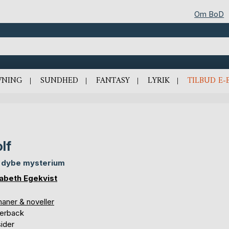
Om BoD
VNING
SUNDHED
FANTASY
LYRIK
TILBUD E-
lf
 dybe mysterium
sabeth Egekvist
aner & noveller
erback
ider