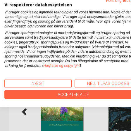
overalt i et forsøg på at imødekomme presset fra 
Fortroligheds
Vi respekterer databeskyttelsen
Vi bruger cookies og lignende teknologier på vores hjemmeside. Nogle af de
Bogen er et forsøg på at forstå og forklare den in
væsentlige og teknisk nødvendige. Vi bruger også analysemetoder (f.eks. co
en anderledes krimi, hvor forfatteren afdækker de 
eller fingeraftryk og sporing på serversiden) til at måle, hvor ofte vores hje
gennem det mentale, det spirituelle og det mystisk
bliver besøgt, og hvordan den bliver brugt.
til forbedring af golfspillet, hvoraf en del nok vil
Vi bruger sporingsteknologier til markedsføringsformål og bruger sporing på
serversiden samt tredjepartsudbydere til dette formål, hvilket kan indebære 
cookies, fingeraftryk, sporingspixels og IP-adresser på tværs af enheder. Vi
indlejrer også tredjepartsindhold fra andre udbydere (videoplatforme) på vor
hjemmeside. Vi har ingen indflydelse på den videre databehandling og eventu
FLERE TITLER HOS
Bo
sporing hos tredjepartsudbyderen. Med din indstilling giver du dit samtykke ti
processer, der er beskrevet ovenfor. Du kan tilbagekalde dit samtykke med
virkning for fremtiden. (
Hæftelse og copyright
)
NÆGT
NEJ, TILPAS COOKIES
ACCEPTER ALLE