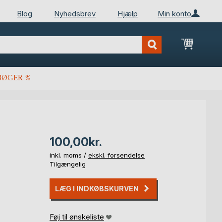
Blog
Nyhedsbrev
Hjælp
Min konto
Min ind
BØGER %
100,00kr.
inkl. moms /
ekskl. forsendelse
Tilgængelig
LÆG I INDKØBSKURVEN
Føj til ønskeliste