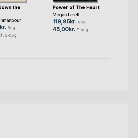
down the
Power of The Heart
For e
Megan Larett
Mikkel
ahmanpour
119,95kr.
249,
Bog
kr.
Bog
45,00kr.
119,0
E-bog
r.
E-bog