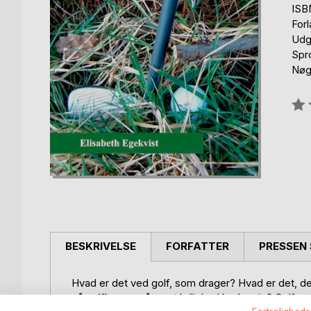
ISB
For
Udg
Spr
Nøg
Anm
0%
BESKRIVELSE
FORFATTER
PRESSEN 
Hvad er det ved golf, som drager? Hvad er det, der 
på golfbanen, så snart lejlighed byder sig? Golf er