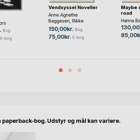
Vendsyssel Noveller
Maybe 
road
Anne Agnethe
Hanna B
Baggesen
,
Rikke
ors
Lundsgaard Brøndt
, ...
130,00
150,00kr.
.
Bog
Bog
85,00k
75,00kr.
E-bog
E-bog
n paperback-bog. Udstyr og mål kan variere.