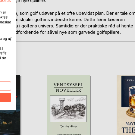
de mange nye spillere.
politik
m er
dflydelse, som golf udøver på et ofte ubevidst plan. Der er tale o
okies
lag, som skjuler golfens inderste kerne. Dette fører læseren
mmeside
e niveau i golfens univers. Samtidig er der praktiske råd at hente
 være ret udfordrende for såvel nye som garvede golfspillere.
brug af
es
elle
D
l de