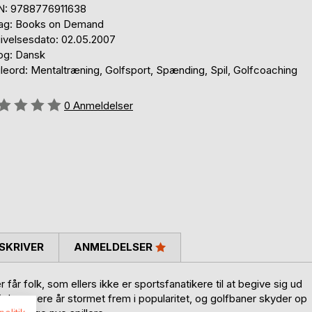
N: 9788776911638
lag: Books on Demand
ivelsesdato: 02.05.2007
og: Dansk
leord: Mentaltræning, Golfsport, Spænding, Spil, Golfcoaching
eldelse::
0
Anmeldelser
SKRIVER
ANMELDELSER
får folk, som ellers ikke er sportsfanatikere til at begive sig ud
 i de senere år stormet frem i popularitet, og golfbaner skyder op