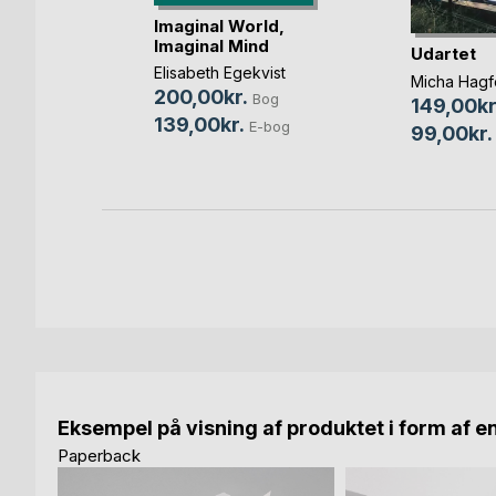
Imaginal World,
Imaginal Mind
atten
Udartet
Elisabeth Egekvist
Micha Hagf
200,00kr.
Bog
149,00kr
Bog
139,00kr.
E-bog
99,00kr.
Eksempel på visning af produktet i form af e
Paperback