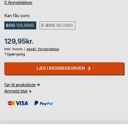
0%
0
Anmeldelser
Kan fås som:
BOG
129,95KR.
E-BOG
99,00KR.
129,95kr.
inkl. moms /
ekskl. forsendelse
Tilgængelig
LÆG I INDKØBSKURVEN
Føj til ønskeliste
Anmeld titel