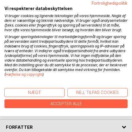
Fortrolighedspolitik
BESKRIVELSE
Vi respekterer databeskyttelsen
Vi bruger cookies og lignende teknologier på vores hjemmeside. Nogle af
dem er væsentlige og teknisk nødvendige. Vi bruger også analysemetoder
William har fået fornyede kræfter, men hans hukommelse
(f.eks. cookies eller fingeraftryk og sporing på serversiden) til at måle,
svigter, samtidig med at han og Manden i hjørnet befinder
hvor ofte vores hjemmeside bliver besøgt, og hvordan den bliver brugt.
sig et helt andet sted, hvor alting ikke er som det plejer at
Vi bruger sporingsteknologier til markedsføringsformål og bruger sporing
på serversiden samt tredjepartsudbydere til dette formål, hvilket kan
være og så alligevel.
indebære brug af cookies, fingeraftryk, sporingspixels og IP-adresser på
tværs af enheder. Vi indlejrer også tredjepartsindhold fra andre udbydere
I Glaskuplens indre rykker Hisum på sig og ligeså Kathy.
(videoplatforme) på vores hjemmeside. Vi har ingen indflydelse på den
videre databehandling og eventuelle sporing hos tredjepartsudbyderen.
Med din indstilling giver du dit samtykke til de processer, der er beskrevet
Blixa er ved at finde sin nye plads i Bureauet og Alanas
ovenfor. Du kan tilbagekalde dit samtykke med virkning for fremtiden.
tilværelse har fuldkommen ændret retning.
(
Hæftelse og copyright
)
Rystelser forekommer og noget er på vej.
NÆGT
NEJ, TILPAS COOKIES
ACCEPTER ALLE
Andet bind i en mørk magisk realisme serie
FORFATTER