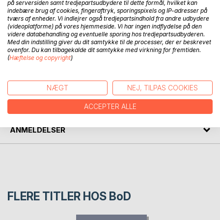
BESKRIVELSE
på serversiden samt tredjepartsudbydere til dette formål, hvilket kan
indebære brug af cookies, fingeraftryk, sporingspixels og IP-adresser på
tværs af enheder. Vi indlejrer også tredjepartsindhold fra andre udbydere
(videoplatforme) på vores hjemmeside. Vi har ingen indflydelse på den
En frit fabulerende og fantasifuld fortælling om forskellige
videre databehandling og eventuelle sporing hos tredjepartsudbyderen.
former for forståelse.
Med din indstilling giver du dit samtykke til de processer, der er beskrevet
Foruden om min fortolkning af runer og gjallar.
ovenfor. Du kan tilbagekalde dit samtykke med virkning for fremtiden.
(
Hæftelse og copyright
)
FORFATTER
NÆGT
NEJ, TILPAS COOKIES
PRESSEN SKRIVER
ACCEPTER ALLE
ANMELDELSER
FLERE TITLER HOS
BoD