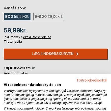
Kan fås som:
BOG
59,99KR.
E-BOG
39,00KR.
59,99kr.
inkl. moms /
ekskl. forsendelse
Tilgængelig
LÆG I INDKØBSKURVEN
Føj til ønskeliste
Anmeld titel
Fortrolighedspolitik
Vi respekterer databeskyttelsen
Vi bruger cookies og lignende teknologier på vores hjemmeside. Nogle af
dem er væsentlige og teknisk nødvendige. Vi bruger også analysemetoder
(f.eks. cookies eller fingeraftryk og sporing på serversiden) til at måle,
hvor ofte vores hjemmeside bliver besøgt, og hvordan den bliver brugt.
Vi bruger sporingsteknologier til markedsføringsformål og bruger sporing