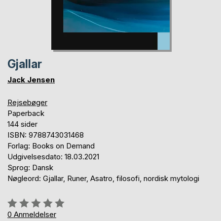
Gjallar
Jack Jensen
Rejsebøger
Paperback
144 sider
ISBN: 9788743031468
Forlag: Books on Demand
Udgivelsesdato: 18.03.2021
Sprog: Dansk
Nøgleord: Gjallar, Runer, Asatro, filosofi, nordisk mytologi
Anmeldelse::
0%
0
Anmeldelser