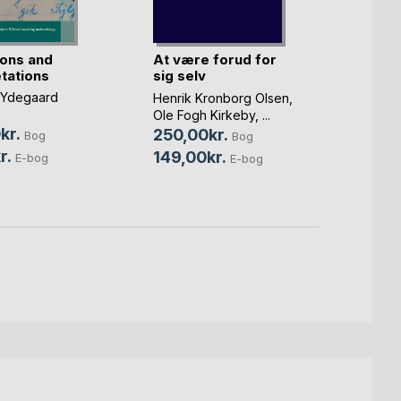
ions and
At være forud for
etations
sig selv
Den t
 Ydegaard
dens 
Henrik Kronborg Olsen
,
Ole Fogh Kirkeby
, ...
Poul F
kr.
250,00kr.
Bog
Bog
98,0
r.
149,00kr.
E-bog
E-bog
45,0