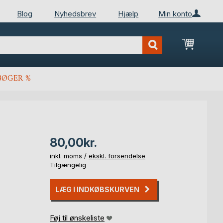
Blog
Nyhedsbrev
Hjælp
Min konto
Min ind
BØGER %
80,00kr.
inkl. moms /
ekskl. forsendelse
Tilgængelig
LÆG I INDKØBSKURVEN
Føj til ønskeliste