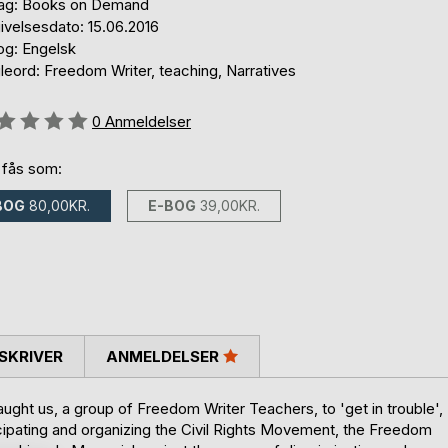
lag: Books on Demand
ivelsesdato: 15.06.2016
og: Engelsk
leord: Freedom Writer, teaching, Narratives
eldelse::
0
Anmeldelser
 fås som:
BOG
80,00KR.
E-BOG
39,00KR.
SKRIVER
ANMELDELSER
ught us, a group of Freedom Writer Teachers, to 'get in trouble',
ticipating and organizing the Civil Rights Movement, the Freedom