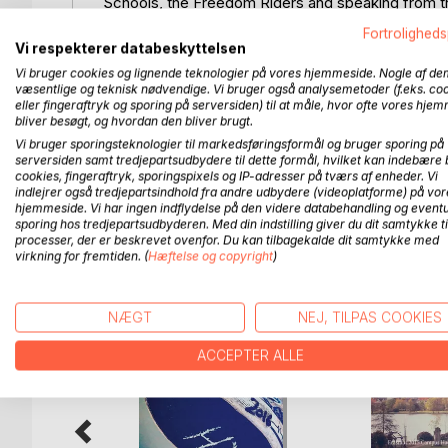
Schools, the Freedom Riders and speaking from th
segregation along with Dr. Martin Luther King that
Fortroligheds
Vi respekterer databeskyttelsen
"Get in trouble!" is an anthology of stories about 
Vi bruger cookies og lignende teknologier på vores hjemmeside. Nogle af de
Teachers from all around the world – all of them 
væsentlige og teknisk nødvendige. Vi bruger også analysemetoder (f.eks. co
eller fingeraftryk og sporing på serversiden) til at måle, hvor ofte vores hje
teaching Maoris of New Zealand to Inuits of Green
bliver besøgt, og hvordan den bliver brugt.
neighborhood to youngsters in juvenile halls, from 
Vi bruger sporingsteknologier til markedsføringsformål og bruger sporing på
There are lots of ways and places 'to get in troub
serversiden samt tredjepartsudbydere til dette formål, hvilket kan indebære 
cookies, fingeraftryk, sporingspixels og IP-adresser på tværs af enheder. Vi
indlejrer også tredjepartsindhold fra andre udbydere (videoplatforme) på vor
hjemmeside. Vi har ingen indflydelse på den videre databehandling og eventu
sporing hos tredjepartsudbyderen. Med din indstilling giver du dit samtykke ti
FLERE TITLER HOS
Bo
processer, der er beskrevet ovenfor. Du kan tilbagekalde dit samtykke med
virkning for fremtiden. (
Hæftelse og copyright
)
NÆGT
NEJ, TILPAS COOKIES
ACCEPTER ALLE