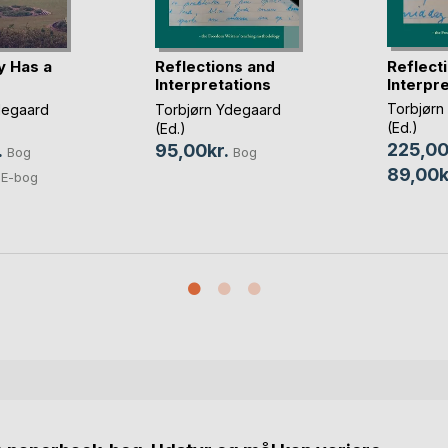
Reflect
 Has a
Reflections and
Interpr
Interpretations
Torbjørn
degaard
Torbjørn Ydegaard
(Ed.)
(Ed.)
225,00
.
95,00kr.
Bog
Bog
89,00k
E-bog