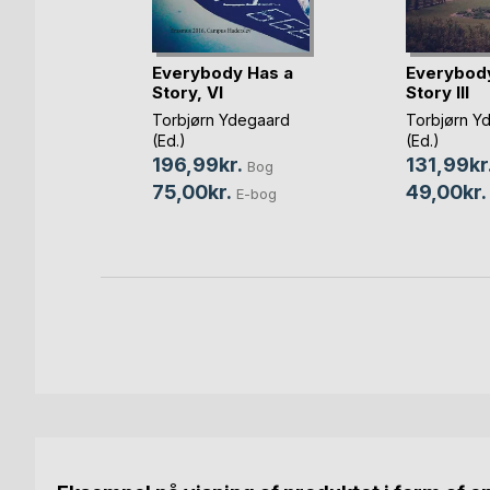
Everybody Has a
Everybody
Story, VI
Story III
ger
Torbjørn Ydegaard
Torbjørn Y
(Ed.)
(Ed.)
og
196,99kr.
131,99kr
Bog
bog
75,00kr.
49,00kr.
E-bog