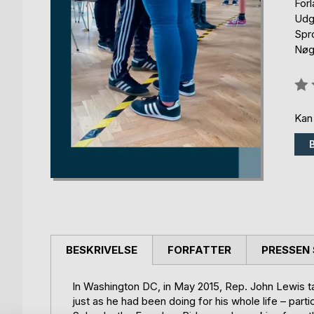
For
Udg
Spr
Nøg
Anm
0%
Kan
BESKRIVELSE
FORFATTER
PRESSEN 
In Washington DC, in May 2015, Rep. John Lewis ta
just as he had been doing for his whole life – par