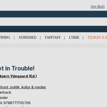
Om BoD
VNING
SUNDHED
FANTASY
LYRIK
TILBUD E-
t in Trouble!
bjørn Ydegaard (Ed.)
und, politik, kultur & medier
erback
sider
N: 9788771705706