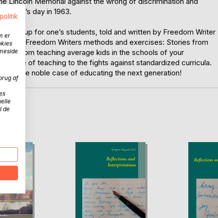
e Lincoln Memorial against the wrong of discrimination and
 summer’s day in 1963.
politik
standing up for one’s students, told and written by Freedom Writer
m er
using the Freedom Writers methods and exercises: Stories from
okies
mmeside
land, from teaching average kids in the schools of your
the love of teaching to the fights against standardized curricula.
le' for the noble case of educating the next generation!
brug af
es
elle
l de
D