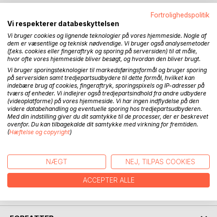
Fortrolighedspolitik
BESKRIVELSE
Vi respekterer databeskyttelsen
Vi bruger cookies og lignende teknologier på vores hjemmeside. Nogle af
dem er væsentlige og teknisk nødvendige. Vi bruger også analysemetoder
Under den store restaurering af Lyngby kirke ved Brabrand,
(f.eks. cookies eller fingeraftryk og sporing på serversiden) til at måle,
Århus stift, dukkede der ganske uventet et af landets
hvor ofte vores hjemmeside bliver besøgt, og hvordan den bliver brugt.
ældste kalkmalerier op. Motivet viste sig at være to riddere
Vi bruger sporingsteknologier til markedsføringsformål og bruger sporing
til hest i det øjeblik, hvor de mødes med fældede lanser.
på serversiden samt tredjepartsudbydere til dette formål, hvilket kan
indebære brug af cookies, fingeraftryk, sporingspixels og IP-adresser på
I kirkens våbenhus findes en romansk gravsten med skrift
tværs af enheder. Vi indlejrer også tredjepartsindhold fra andre udbydere
over en kvinde, kaldet Gertrud Gunni Albertsøns hustru. Ved
(videoplatforme) på vores hjemmeside. Vi har ingen indflydelse på den
at kæde rytterbillede, den romanske gravsten samt de
videre databehandling og eventuelle sporing hos tredjepartsudbyderen.
Med din indstilling giver du dit samtykke til de processer, der er beskrevet
øvrige af kirkens stenrelieffer sammen med egnen og
ovenfor. Du kan tilbagekalde dit samtykke med virkning for fremtiden.
tidens forhold, gives der et bud på en levende historie om,
(
Hæftelse og copyright
)
hvordan det gik til at lyngbyerne fik deres kirke.
Bogen består af en artikel bygget på facts og en novelle
som er (sandsynlig) fiktion. Men alt i alt et troværdigt
NÆGT
NEJ, TILPAS COOKIES
billede af Lyngbyegnen og dens beboere o. 1143.
Bogen er let læselig, og der følger en meget udførlig
ACCEPTER ALLE
litteraturliste med, så man selv kan læse videre.