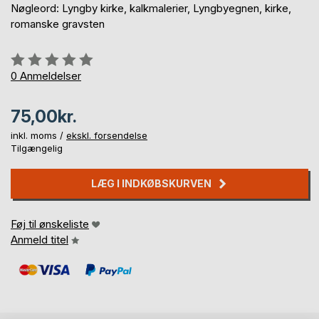
Nøgleord: Lyngby kirke, kalkmalerier, Lyngbyegnen, kirke,
romanske gravsten
Anmeldelse::
0%
0
Anmeldelser
75,00kr.
inkl. moms /
ekskl. forsendelse
Tilgængelig
LÆG I INDKØBSKURVEN
Føj til ønskeliste
Anmeld titel