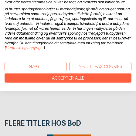
hvor ofte vores hjemmeside bliver besøgt, og hvordan den bliver brugt.
Vi bruger sporingsteknologier til markedsføringsformål og bruger sporing
Denne bog er andet bind i serien Gymnasiematematik. Vi
på serversiden samt tredjepartsudbydere til dette formål, hvilket kan
indebære brug af cookies, fingeraftryk, sporingspixels og IP-adresser på
lærer om vinkler ved cirklen, specielle punkter i en trekant,
tværs af enheder. Vi indlejrer også tredjepartsindhold fra andre udbydere
konstruktion med passer og lineal og meget mere. God
(videoplatforme) på vores hjemmeside. Vi har ingen indflydelse på den
fornøjelse
videre databehandling og eventuelle sporing hos tredjepartsudbyderen.
Med din indstilling giver du dit samtykke til de processer, der er beskrevet
ovenfor. Du kan tilbagekalde dit samtykke med virkning for fremtiden.
(
Hæftelse og copyright
)
FORFATTER
PRESSEN SKRIVER
NÆGT
NEJ, TILPAS COOKIES
ACCEPTER ALLE
ANMELDELSER
FLERE TITLER HOS
BoD