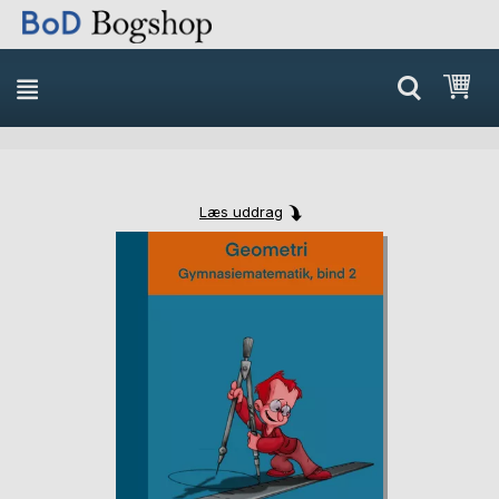
Min
Læs uddrag
Skip
Skip
to
to
the
the
end
beginning
of
of
the
the
images
images
gallery
gallery