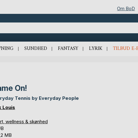
Om BoD
VNING
SUNDHED
FANTASY
LYRIK
TILBUD E-
ame On!
ryday Tennis by Everyday People
k Louis
rt, wellness & skønhed
UB
,2 MB