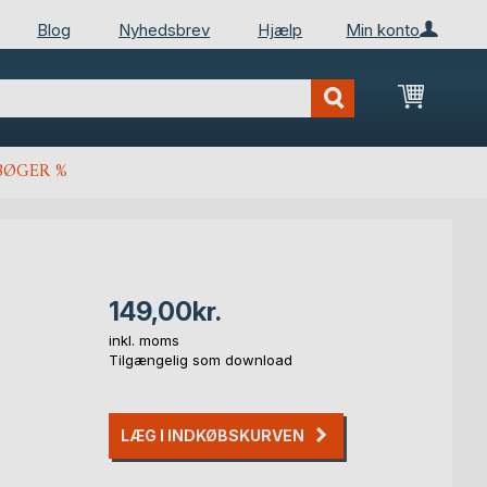
Blog
Nyhedsbrev
Hjælp
Min konto
Min ind
BØGER %
149,00kr.
inkl. moms
Tilgængelig som download
LÆG I INDKØBSKURVEN