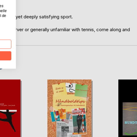
wins.
es
elle
l de
tivating yet deeply satisfying sport.
r, observer or generally unfamiliar with tennis, come along and
D