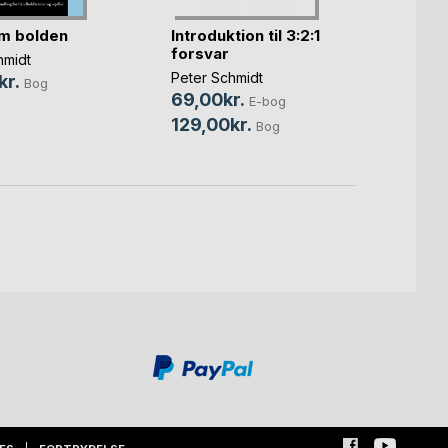
m bolden
Introduktion til 3:2:1
Håndb
forsvar
hmidt
Peter 
Peter Schmidt
kr.
149,
Bog
69,00kr.
E-bog
299,
129,00kr.
Bog