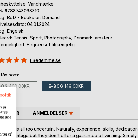
ibeskyttelse: Vandmærke
N: 9788743068310
lag: BoD - Books on Demand
ivelsesdato: 04.01.2024
og: Engelsk
leord: Tennis, Sport, Photography, Denmark, amateur
gængelighed: Begrænset tilgængelig
eldelse::
1
Bedømmelse
%
 fås som:
BOG
400,00KR.
E-BOG
149,00KR.
politik
m er
okies
SKRIVER
ANMELDELSER
mmeside
ome is all too uncertain. Naturally, experience, skills, dedication
brug af
rtain advantage but they don't offer a guarantee of winning. Simply