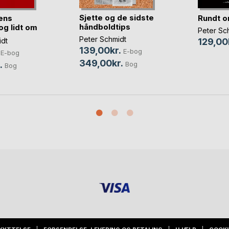
Sjette og de sidste
ens
Rundt o
håndboldtips
 og lidt om
Peter Sc
Peter Schmidt
idt
129,00
139,00kr.
E-bog
E-bog
349,00kr.
.
Bog
Bog