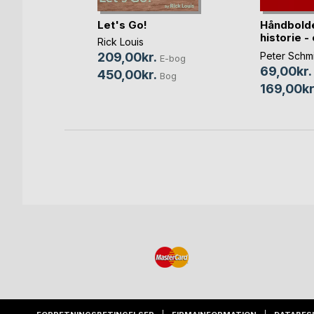
s 7
Let's Go!
Håndbold
historie -
Rick Louis
(...)
209,00kr.
Peter Schm
-bog
E-bog
69,00kr.
450,00kr.
Bog
Bog
169,00kr