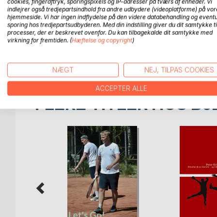
cookies, fingeraftryk, sporingspixels og IP-adresser på tværs af enheder. Vi
put, whoever gets the most balls inside the court 
indlejrer også tredjepartsindhold fra andre udbydere (videoplatforme) på vor
hjemmeside. Vi har ingen indflydelse på den videre databehandling og eventu
sporing hos tredjepartsudbyderen. Med din indstilling giver du dit samtykke ti
Tennis is a frustrating, challenging, exhausting, mo
processer, der er beskrevet ovenfor. Du kan tilbagekalde dit samtykke med
virkning for fremtiden. (
Hæftelse og copyright
)
Whether you are a fan, sports fanatic, casual playe
enjoy the ride.
NÆGT
NEJ, TILPAS COOKIES
ACCEPTER ALLE
FLERE TITLER HOS
Bo