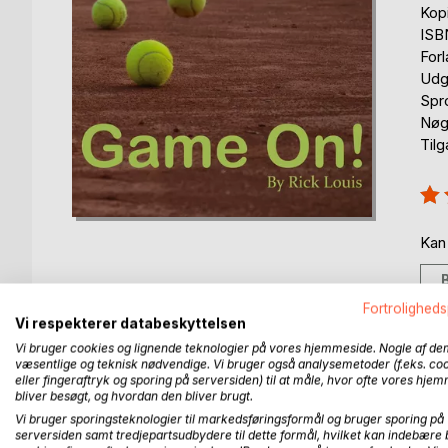
Kop
ISB
For
Udg
Spr
Nøg
Til
Anm
100
Kan
Fortroligheds
Vi respekterer databeskyttelsen
Vi bruger cookies og lignende teknologier på vores hjemmeside. Nogle af de
væsentlige og teknisk nødvendige. Vi bruger også analysemetoder (f.eks. co
BESKRIVELSE
FORFATTER
PRESSEN 
eller fingeraftryk og sporing på serversiden) til at måle, hvor ofte vores hje
bliver besøgt, og hvordan den bliver brugt.
A tennis match is an amazing journey where the outc
Vi bruger sporingsteknologier til markedsføringsformål og bruger sporing på
serversiden samt tredjepartsudbydere til dette formål, hvilket kan indebære 
focus, agility, training and so on can provide a ce