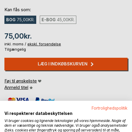
Kan fås som:
BOG
75,00KR.
E-BOG
45,00KR.
75,00kr.
inkl. moms /
ekskl. forsendelse
Tilgængelig
LÆG I INDKØBSKURVEN
Føj til ønskeliste
Anmeld titel
Fortrolighedspolitik
Vi respekterer databeskyttelsen
Vi bruger cookies og lignende teknologier på vores hjemmeside. Nogle af
dem er væsentlige og teknisk nødvendige. Vi bruger også analysemetoder
(f.eks. cookies eller fingeraftryk og sporing på serversiden) til at måle,