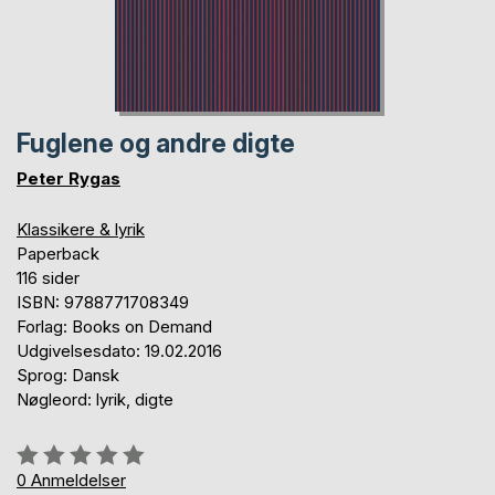
Fuglene og andre digte
Peter Rygas
Klassikere & lyrik
Paperback
116 sider
ISBN: 9788771708349
Forlag: Books on Demand
Udgivelsesdato: 19.02.2016
Sprog: Dansk
Nøgleord: lyrik, digte
Anmeldelse::
0%
0
Anmeldelser