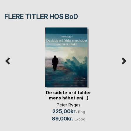
FLERE TITLER HOS
BoD
De sidste ord falder
mens håbet en(...)
Peter Rygas
225,00kr.
Bog
89,00kr.
E-bog