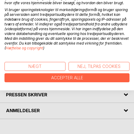
BESKRIVELSE
hvor ofte vores hjemmeside bliver besøgt, og hvordan den bliver brugt.
Vi bruger sporingsteknologier til markedsføringsformål og bruger sporing
på serversiden samt tredjepartsudbydere til dette formål, hvilket kan
Når jeg går i naturen med min hund
indebære brug af cookies, fingeraftryk, sporingspixels og IP-adresser på
og opserverer dyrenes gøren
tværs af enheder. Vi indlejrer også tredjepartsindhold fra andre udbydere
(videoplatforme) på vores hjemmeside. Vi har ingen indflydelse på den
og laden. Får jeg inspiration til
videre databehandling og eventuelle sporing hos tredjepartsudbyderen.
mine digte.
Med din indstilling giver du dit samtykke til de processer, der er beskrevet
Når jeg går iblandt mennesker
ovenfor. Du kan tilbagekalde dit samtykke med virkning for fremtiden.
(
Hæftelse og copyright
)
og hører deres mange kvaler
får jeg inspiration til
mine digte.
NÆGT
NEJ, TILPAS COOKIES
ACCEPTER ALLE
FORFATTER
PRESSEN SKRIVER
ANMELDELSER