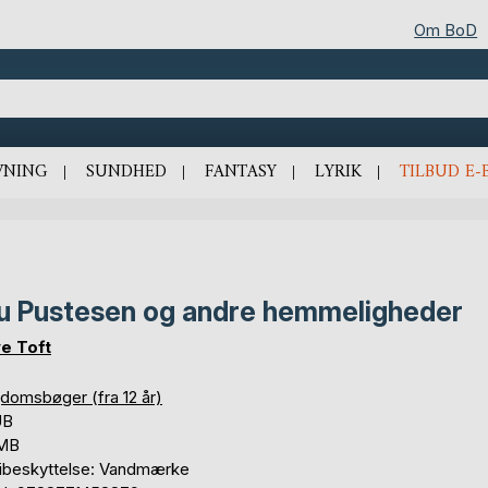
Om BoD
VNING
SUNDHED
FANTASY
LYRIK
TILBUD E-
u Pustesen og andre hemmeligheder
e Toft
domsbøger (fra 12 år)
UB
 MB
ibeskyttelse: Vandmærke