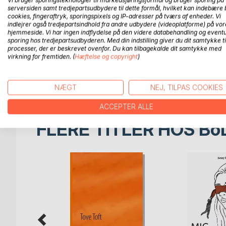
"I en lille by i Jylland boede der engang for læng
serversiden samt tredjepartsudbydere til dette formål, hvilket kan indebære 
var 6 år. De boede alene med deres mor, for deres 
cookies, fingeraftryk, sporingspixels og IP-adresser på tværs af enheder. Vi
indlejrer også tredjepartsindhold fra andre udbydere (videoplatforme) på vor
hjemmeside. Vi har ingen indflydelse på den videre databehandling og eventu
Det er indledningen til fortællingen om hvordan 
sporing hos tredjepartsudbyderen. Med din indstilling giver du dit samtykke ti
hinanden og bliver tegnevenner. Begge piger ha
processer, der er beskrevet ovenfor. Du kan tilbagekalde dit samtykke med
virkning for fremtiden. (
Hæftelse og copyright
)
have for sig selv. Læs om hvordan de bærer sig a
Bogen henvender sig til børn mellem ca. 6-9 år og e
NÆGT
NEJ, TILPAS COOKIES
ACCEPTER ALLE
FLERE TITLER HOS
Bo