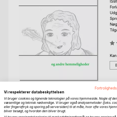
ISB
For
Udgi
Spr
Nøg
Til
Anm
0%
Kan
Fortroligheds
Vi respekterer databeskyttelsen
Vi bruger cookies og lignende teknologier på vores hjemmeside. Nogle af de
væsentlige og teknisk nødvendige. Vi bruger også analysemetoder (f.eks. co
BESKRIVELSE
FORFATTER
PRESSEN 
eller fingeraftryk og sporing på serversiden) til at måle, hvor ofte vores hje
bliver besøgt, og hvordan den bliver brugt.
Vi bruger sporingsteknologier til markedsføringsformål og bruger sporing på