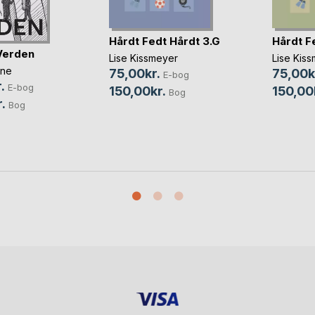
Hårdt Fedt Hårdt 3.G
Hårdt F
Verden
Lise Kissmeyer
Lise Kis
ine
75,00kr.
75,00k
E-bog
.
E-bog
150,00kr.
150,00
Bog
.
Bog