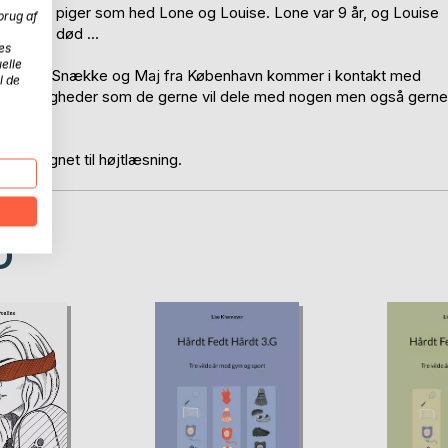
e siden to piger som hed Lone og Louise. Lone var 9 år, og Louise
brug af
far var død ...
es
elle
Louise fra Snække og Maj fra København kommer i kontakt med
l de
r hemmeligheder som de gerne vil dele med nogen men også gerne
d.
r velegnet til højtlæsning.
D