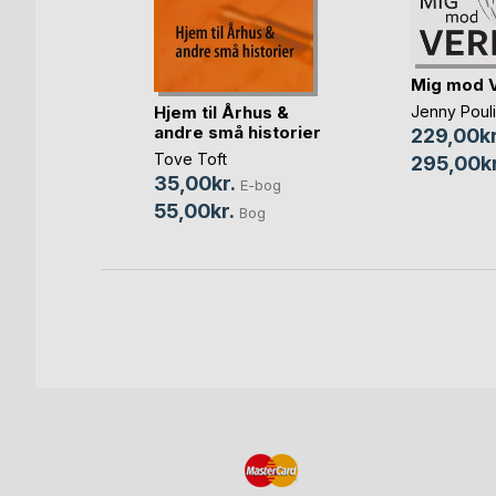
rden -
Mig mod 
Hjem til Århus &
Jenny Poul
andre små historier
robel
229,00kr
bog
Tove Toft
295,00kr
35,00kr.
Bog
E-bog
55,00kr.
Bog