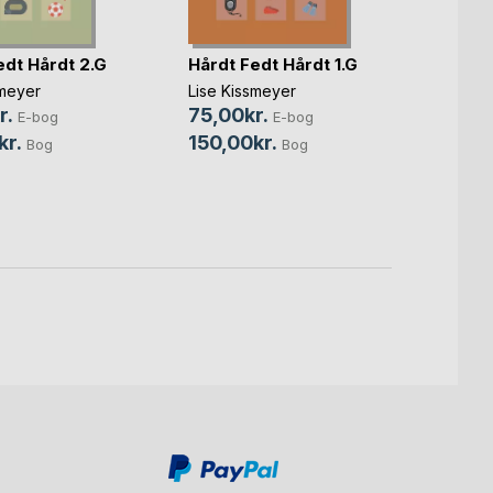
edt Hårdt 2.G
Hårdt Fedt Hårdt 1.G
Slage
smeyer
Lise Kissmeyer
Claus 
r.
75,00kr.
E-bog
E-bog
119,0
kr.
150,00kr.
Bog
Bog
299,