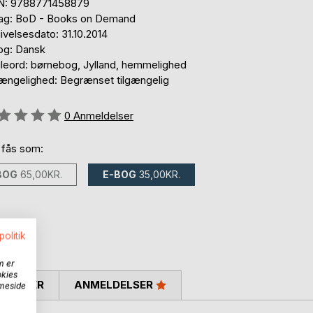
N: 9788771458879
lag: BoD - Books on Demand
velsesdato: 31.10.2014
og: Dansk
leord: børnebog, Jylland, hemmelighed
gængelighed: Begrænset tilgængelig
eldelse::
0
Anmeldelser
 fås som:
BOG
65,00KR.
E-BOG
35,00KR.
politik
m er
okies
SKRIVER
ANMELDELSER
mmeside