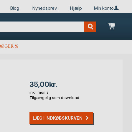
Blog
Nyhedsbrev
Hjælp
Min konto
Min ind
BØGER %
35,00kr.
inkl. moms
Tilgængelig som download
LÆG I INDKØBSKURVEN