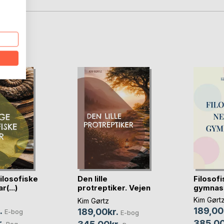
D
filosofiske
Den lille
Filosof
r(...)
protreptiker. Vejen
gymnasti
til (...)
Kim Gørt
Kim Gørtz
.
189,00
189,00kr.
E-bog
E-bog
.
385,00
Bog