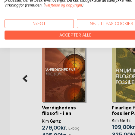
processer, der er beskrevet ovenfor. Du kan tilbagekalde dit samtykke med
virkning for fremtiden. (
Hæftelse og copyright
)
FLERE TITLER HOS
Bo
NÆGT
NEJ, TILPAS COOKIES
ACCEPTER ALLE
endte
Værdighedens
Finurlige 
filosofi - i en
fossiler Pa
traum(...)
Kim Gørtz
Kim Gørtz
199,00kr
279,00kr.
-bog
E-bog
325,00kr
og