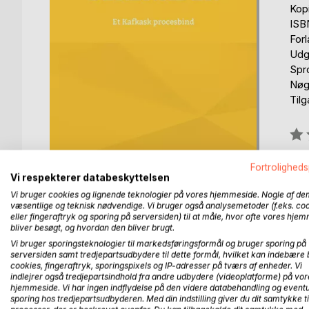
Kop
ISB
For
Udg
Spr
Nøgl
Til
Anm
0%
Kan
Fortroligheds
Vi respekterer databeskyttelsen
Vi bruger cookies og lignende teknologier på vores hjemmeside. Nogle af de
væsentlige og teknisk nødvendige. Vi bruger også analysemetoder (f.eks. co
eller fingeraftryk og sporing på serversiden) til at måle, hvor ofte vores hje
bliver besøgt, og hvordan den bliver brugt.
Vi bruger sporingsteknologier til markedsføringsformål og bruger sporing på
BESKRIVELSE
FORFATTER
PRESSEN 
serversiden samt tredjepartsudbydere til dette formål, hvilket kan indebære 
cookies, fingeraftryk, sporingspixels og IP-adresser på tværs af enheder. Vi
indlejrer også tredjepartsindhold fra andre udbydere (videoplatforme) på vor
hjemmeside. Vi har ingen indflydelse på den videre databehandling og eventu
FRIFUNDET er det første bind i serien: "Ufuldend
sporing hos tredjepartsudbyderen. Med din indstilling giver du dit samtykke ti
forfatterskab; deraf undertitlen: "Et Kafkask proc