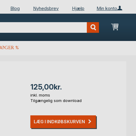
Blog
Nyhedsbrev
Hjælp
Min konto
Min ind
BØGER %
125,00kr.
inkl. moms
Tilgængelig som download
LÆG I INDKØBSKURVEN