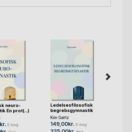
Ledelsesfilosofisk
Begre
isk neuro-
begrebsgymnastik
At øve
k En prot(...)
Kim Gørtz
Kim Gø
z
149,00kr.
159,0
kr.
E-bog
E-bog
225,00kr.
255,
kr.
Bog
Bog