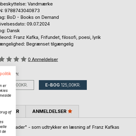
ibeskyttelse: Vandmærke
N: 9788743040873
lag: BoD - Books on Demand
ivelsesdato: 09.07.2024
og: Dansk
eord: Franz Kafka, Frifundet, filosofi, poesi, lyrik
gængelighed: Begrænset tilgængelig
eldelse::
0
Anmeldelser
 fås som:
politik
BOG
161,00KR.
E-BOG
125,00KR.
m er
okies
mmeside
SKRIVER
ANMELDELSER
brug af
es
elle
te serenader" - som udtrykker en læsning af Franz Kafkas
l de
esbind".