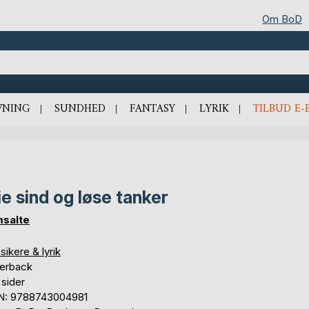
Om BoD
VNING
SUNDHED
FANTASY
LYRIK
TILBUD E-
ie sind og løse tanker
salte
sikere & lyrik
erback
 sider
N: 9788743004981