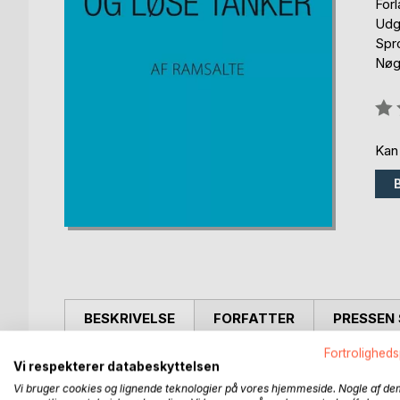
For
Udgi
Spr
Nøgl
Anm
0%
Kan
BESKRIVELSE
FORFATTER
PRESSEN 
Fortroligheds
Gamle ordsprog og sunde talemåder krydret med en
Vi respekterer databeskyttelsen
genkendende til og de kendte fraser kan få os til 
Vi bruger cookies og lignende teknologier på vores hjemmeside. Nogle af de