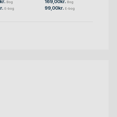
kr.
169,00kr.
209,
Bog
Bog
r.
99,00kr.
99,0
E-bog
E-bog