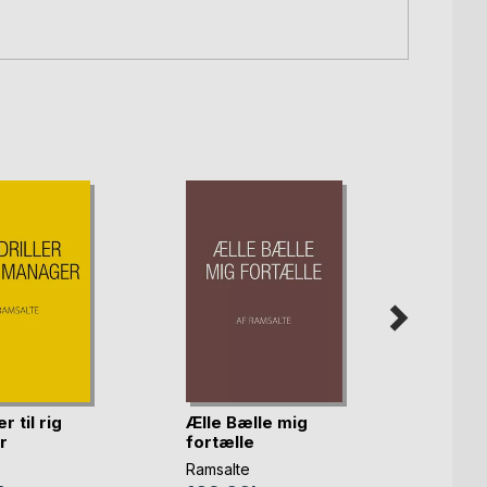
er til rig
Ælle Bælle mig
Bullet
r
fortælle
bullsh
Ramsalte
Ramsal