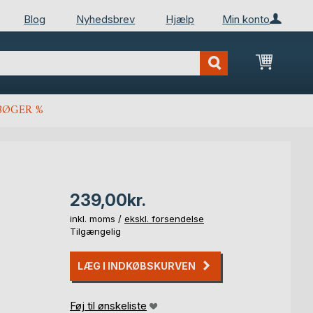
Blog
Nyhedsbrev
Hjælp
Min konto
Min ind
BØGER %
239,00kr.
inkl. moms /
ekskl. forsendelse
Tilgængelig
LÆG I INDKØBSKURVEN
Føj til ønskeliste