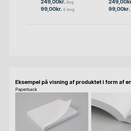
249,00kr.
249,00kr
Bog
bog
99,00kr.
99,00kr.
E-bog
Eksempel på visning af produktet i form af e
Paperback