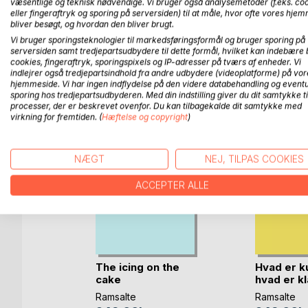
som de belyste episoder kalder frem for vores indr
væsentlige og teknisk nødvendige. Vi bruger også analysemetoder (f.eks. co
eller fingeraftryk og sporing på serversiden) til at måle, hvor ofte vores hje
løftet pegefinger.
bliver besøgt, og hvordan den bliver brugt.
Vi bruger sporingsteknologier til markedsføringsformål og bruger sporing på
serversiden samt tredjepartsudbydere til dette formål, hvilket kan indebære 
cookies, fingeraftryk, sporingspixels og IP-adresser på tværs af enheder. Vi
indlejrer også tredjepartsindhold fra andre udbydere (videoplatforme) på vor
FLERE TITLER HOS
Bo
hjemmeside. Vi har ingen indflydelse på den videre databehandling og eventu
sporing hos tredjepartsudbyderen. Med din indstilling giver du dit samtykke ti
processer, der er beskrevet ovenfor. Du kan tilbagekalde dit samtykke med
virkning for fremtiden. (
Hæftelse og copyright
)
NÆGT
NEJ, TILPAS COOKIES
ACCEPTER ALLE
rkivet
The icing on the
Hvad er k
cake
hvad er kl
Ramsalte
Ramsalte
og