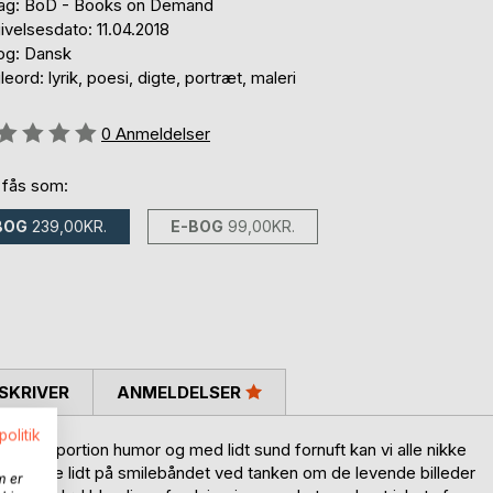
lag: BoD - Books on Demand
velsesdato: 11.04.2018
og: Dansk
eord: lyrik, poesi, digte, portræt, maleri
eldelse::
0
Anmeldelser
 fås som:
BOG
239,00KR.
E-BOG
99,00KR.
SKRIVER
ANMELDELSER
politik
 god portion humor og med lidt sund fornuft kan vi alle nikke
at trække lidt på smilebåndet ved tanken om de levende billeder
m er