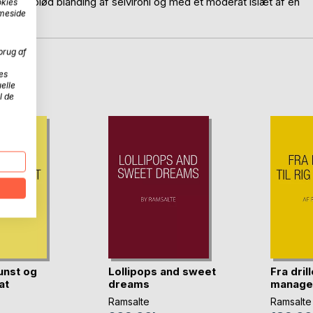
e i en blød blanding af selvironi og med et moderat islæt af en
okies
mmeside
brug af
es
D
elle
l de
unst og
Lollipops and sweet
Fra drill
at
dreams
manage
Ramsalte
Ramsalte