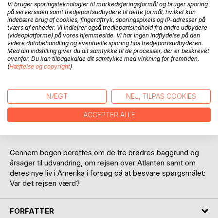
Vi bruger sporingsteknologier til markedsføringsformål og bruger sporing
på serversiden samt tredjepartsudbydere til dette formål, hvilket kan
indebære brug af cookies, fingeraftryk, sporingspixels og IP-adresser på
tværs af enheder. Vi indlejrer også tredjepartsindhold fra andre udbydere
(videoplatforme) på vores hjemmeside. Vi har ingen indflydelse på den
videre databehandling og eventuelle sporing hos tredjepartsudbyderen.
Med din indstilling giver du dit samtykke til de processer, der er beskrevet
BESKRIVELSE
ovenfor. Du kan tilbagekalde dit samtykke med virkning for fremtiden.
(
Hæftelse og copyright
)
I 1874, 1875 og 1884 udvandrede tre brødre Nielsen med
familier til Amerika. De rejste fra deres hjemby Jystrup,
NÆGT
NEJ, TILPAS COOKIES
som hørte under Skjoldenæsholm Gods på Midtsjælland,
og de var en del af de omkring 500 emigranter, som i 1800-
ACCEPTER ALLE
tallets sidste halvdel forlod godset i håb om en bedre
fremtid i Amerika.
Gennem bogen berettes om de tre brødres baggrund og
årsager til udvandring, om rejsen over Atlanten samt om
deres nye liv i Amerika i forsøg på at besvare spørgsmålet:
Var det rejsen værd?
FORFATTER