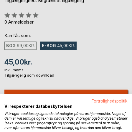
Tilgængelighed: Begrænset tilgængelig
Anmeldelse::
0%
0
Anmeldelser
Kan fås som:
BOG
99,00KR.
E-BOG
45,00KR.
45,00kr.
inkl. moms
Tilgængelig som download
LÆG I INDKØBSKURVEN
Fortrolighedspolitik
Vi respekterer databeskyttelsen
Føj til ønskeliste
Vi bruger cookies og lignende teknologier på vores hjemmeside. Nogle af
dem er væsentlige og teknisk nødvendige. Vi bruger også analysemetoder
Anmeld titel
(f.eks. cookies eller fingeraftryk og sporing på serversiden) til at måle,
hvor ofte vores hjemmeside bliver besøgt, og hvordan den bliver brugt.