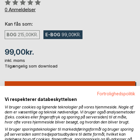
Anmeldelse::
0%
0
Anmeldelser
Kan fås som:
BOG
215,00KR.
E-BOG
99,00KR.
99,00kr.
inkl. moms
Tilgængelig som download
LÆG I INDKØBSKURVEN
Fortrolighedspolitik
Vi respekterer databeskyttelsen
Føj til ønskeliste
Vi bruger cookies og lignende teknologier på vores hjemmeside. Nogle af
dem er væsentlige og teknisk nødvendige. Vi bruger også analysemetoder
Anmeld titel
(f.eks. cookies eller fingeraftryk og sporing på serversiden) til at måle,
hvor ofte vores hjemmeside bliver besøgt, og hvordan den bliver brugt.
Vi bruger sporingsteknologier til markedsføringsformål og bruger sporing
på serversiden samt tredjepartsudbydere til dette formål, hvilket kan
indebære brug af cookies, fingeraftryk, sporingspixels og IP-adresser på