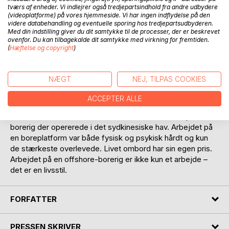
tværs af enheder. Vi indlejrer også tredjepartsindhold fra andre udbydere
(videoplatforme) på vores hjemmeside. Vi har ingen indflydelse på den
videre databehandling og eventuelle sporing hos tredjepartsudbyderen.
Med din indstilling giver du dit samtykke til de processer, der er beskrevet
BESKRIVELSE
ovenfor. Du kan tilbagekalde dit samtykke med virkning for fremtiden.
(
Hæftelse og copyright
)
Året var 1975 da en ung mand uden kendskab til livet på en
offshore boreplatform og uden faglige forudsætninger tog
NÆGT
NEJ, TILPAS COOKIES
ud på østen, nærmere betegnet til Borneo i det
sydkinesiske hav for at slutte sig til et amerikansk
ACCEPTER ALLE
olieselskab i forsøget på at slå igennem og skabe sig en
karriere i den voksende internationale oliebranche på en
borerig der opererede i det sydkinesiske hav. Arbejdet på
en boreplatform var både fysisk og psykisk hårdt og kun
de stærkeste overlevede. Livet ombord har sin egen pris.
Arbejdet på en offshore-borerig er ikke kun et arbejde –
det er en livsstil.
FORFATTER
PRESSEN SKRIVER