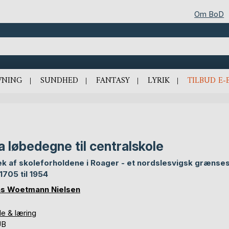
Om BoD
VNING
SUNDHED
FANTASY
LYRIK
TILBUD E-
a løbedegne til centralskole
k af skoleforholdene i Roager - et nordslesvigsk grænse
 1705 til 1954
s Woetmann Nielsen
le & læring
UB