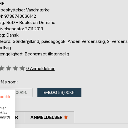
 MB
ibeskyttelse: Vandmærke
N: 9788743036142
lag: BoD - Books on Demand
velsesdato: 27.11.2019
og: Dansk
leord: Sønderjylland, pædagogok, Anden Verdenskrig, 2. verdensk
ndtvig
gængelighed: Begrænset tilgængelig
eldelse::
0
Anmeldelser
 fås som:
BOG
129,00KR.
E-BOG
59,00KR.
politik
m er
okies
SKRIVER
ANMELDELSER
mmeside