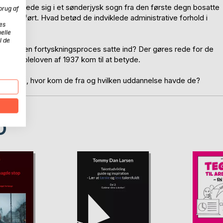
 udviklede sig i et sønderjysk sogn fra den første degn bosatte
brug af
e blev opført. Hvad betød de indviklede administrative forhold i
es
elle
l de
ysk og en fortyskningsproces satte ind? Der gøres rede for de
olkeskoleloven af 1937 kom til at betyde.
m var de?, hvor kom de fra og hvilken uddannelse havde de?
D