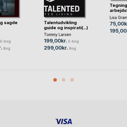
Tegning 
arbejds
Lisa Gra
ig sagde
Talentudvikling
75,00k
guide og inspirati(...)
195,00
Tommy Larsen
199,00kr.
E-bog
E-bog
.
299,00kr.
Bog
Bog