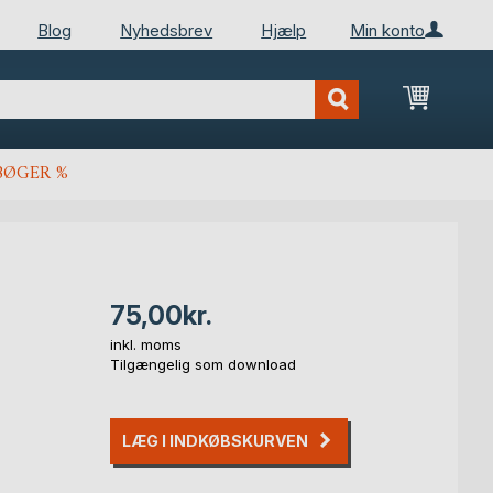
Blog
Nyhedsbrev
Hjælp
Min konto
Min ind
BØGER %
75,00kr.
inkl. moms
Tilgængelig som download
LÆG I INDKØBSKURVEN