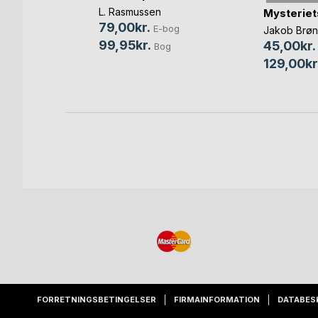
L. Rasmussen
s Dagbog
Mysteriet
79,00kr.
E-bog
gaard
Jakob Brø
99,95kr.
45,00kr.
Bog
bog
129,00kr
og
FORRETNINGSBETINGELSER
FIRMAINFORMATION
DATABES