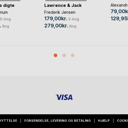
s digte
Lawrence & Jack
Alexandra
79,00k
nnum
Frederik Jensen
129,95
179,00kr.
E-bog
E-bog
.
279,00kr.
Bog
Bog
KYTTELSE
FORSENDELSE, LEVERING OG BETALING
HJÆLP
COOKI