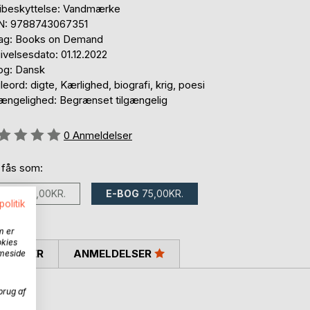
ibeskyttelse: Vandmærke
N: 9788743067351
lag: Books on Demand
ivelsesdato: 01.12.2022
og: Dansk
eord: digte, Kærlighed, biografi, krig, poesi
gængelighed: Begrænset tilgængelig
eldelse::
0
Anmeldelser
 fås som:
BOG
100,00KR.
E-BOG
75,00KR.
politik
m er
okies
SKRIVER
ANMELDELSER
mmeside
brug af