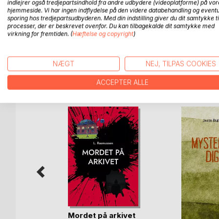
indlejrer også tredjepartsindhold fra andre udbydere (videoplatforme) på vor
Hans poesi drager fordel af traditionen ved at ud
hjemmeside. Vi har ingen indflydelse på den videre databehandling og eventu
at uddybe dem i dybden med livets realiteter som 
sporing hos tredjepartsudbyderen. Med din indstilling giver du dit samtykke ti
om poesi i sin tidlige periode, er digteren blevet e
processer, der er beskrevet ovenfor. Du kan tilbagekalde dit samtykke med
virkning for fremtiden. (
Hæftelse og copyright
)
og diskussioner om poesi
NÆGT
NEJ, TILPAS COOKIES
FLERE TITLER HOS
Bo
ACCEPTER ALLE
Mordet på arkivet