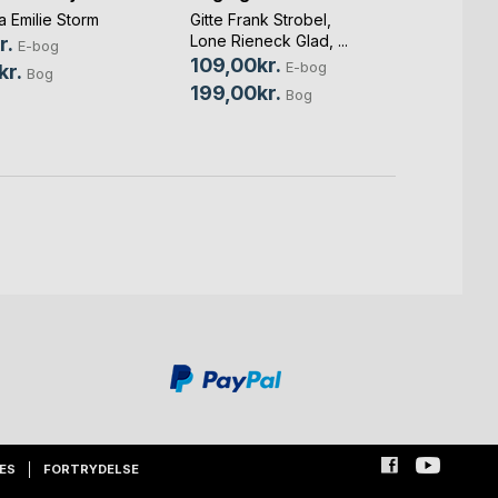
Økoa
 Emilie Storm
Gitte Frank Strobel
,
Lone Rieneck Glad
, ...
r.
E-bog
Kaj S
109,00kr.
E-bog
kr.
89,0
Bog
199,00kr.
Bog
210,0
ES
FORTRYDELSE