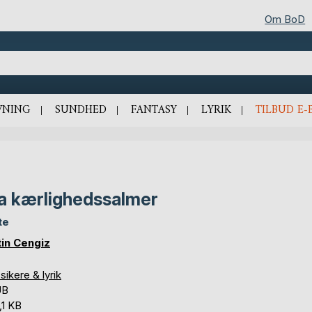
Om BoD
VNING
SUNDHED
FANTASY
LYRIK
TILBUD E-
a kærlighedssalmer
te
in Cengiz
sikere & lyrik
UB
,1 KB