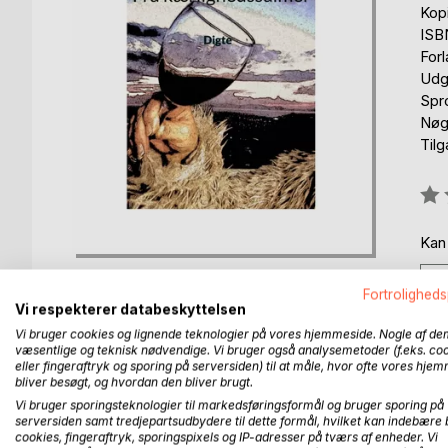
Kop
ISB
For
Udg
Spr
Nøgl
Til
Anm
0%
Kan
Fortroligheds
Vi respekterer databeskyttelsen
Vi bruger cookies og lignende teknologier på vores hjemmeside. Nogle af de
væsentlige og teknisk nødvendige. Vi bruger også analysemetoder (f.eks. co
BESKRIVELSE
FORFATTER
PRESSEN 
eller fingeraftryk og sporing på serversiden) til at måle, hvor ofte vores hje
bliver besøgt, og hvordan den bliver brugt.
Vi bruger sporingsteknologier til markedsføringsformål og bruger sporing på
Uddrag fra Metin Cengiz biografi:
serversiden samt tredjepartsudbydere til dette formål, hvilket kan indebære 
cookies, fingeraftryk, sporingspixels og IP-adresser på tværs af enheder. Vi