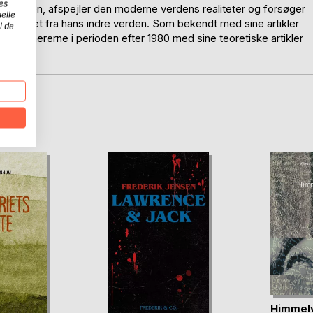
es
fordre den, afspejler den moderne verdens realiteter og forsøger
elle
afspejlet fra hans indre verden. Som bekendt med sine artikler
l de
n af pionererne i perioden efter 1980 med sine teoretiske artikler
D
Himmelv