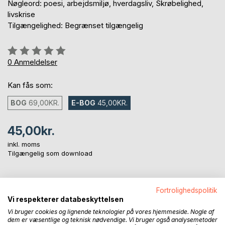
Nøgleord: poesi, arbejdsmiljø, hverdagsliv, Skrøbelighed,
livskrise
Tilgængelighed: Begrænset tilgængelig
Anmeldelse::
0%
0
Anmeldelser
Kan fås som:
BOG
69,00KR.
E-BOG
45,00KR.
45,00kr.
inkl. moms
Tilgængelig som download
LÆG I INDKØBSKURVEN
Fortrolighedspolitik
Vi respekterer databeskyttelsen
Vi bruger cookies og lignende teknologier på vores hjemmeside. Nogle af
Føj til ønskeliste
dem er væsentlige og teknisk nødvendige. Vi bruger også analysemetoder