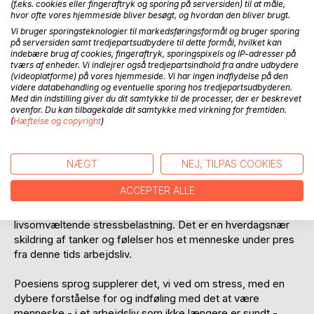
Anmeld titel
(f.eks. cookies eller fingeraftryk og sporing på serversiden) til at måle,
hvor ofte vores hjemmeside bliver besøgt, og hvordan den bliver brugt.
Vi bruger sporingsteknologier til markedsføringsformål og bruger sporing
på serversiden samt tredjepartsudbydere til dette formål, hvilket kan
indebære brug af cookies, fingeraftryk, sporingspixels og IP-adresser på
tværs af enheder. Vi indlejrer også tredjepartsindhold fra andre udbydere
(videoplatforme) på vores hjemmeside. Vi har ingen indflydelse på den
videre databehandling og eventuelle sporing hos tredjepartsudbyderen.
Med din indstilling giver du dit samtykke til de processer, der er beskrevet
ovenfor. Du kan tilbagekalde dit samtykke med virkning for fremtiden.
BESKRIVELSE
(
Hæftelse og copyright
)
Der findes mange fagbøger om stress, og til trods for at
NÆGT
NEJ, TILPAS COOKIES
viden om årsager, konsekvenser og behandling vokser, så
stiger antallet af stressramte mennesker.
ACCEPTER ALLE
"Fra indersiden af arbejdslivet" er en poetisk historie om en
livsomvæltende stressbelastning. Det er en hverdagsnær
skildring af tanker og følelser hos et menneske under pres
fra denne tids arbejdsliv.
Poesiens sprog supplerer det, vi ved om stress, med en
dybere forståelse for og indføling med det at være
menneske - i et arbejdsliv som ikke længere er sundt -