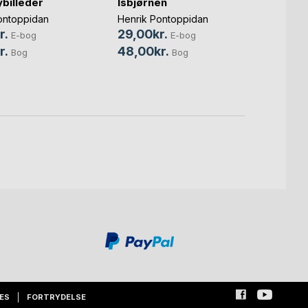
billeder
Isbjørnen
Udart
ontoppidan
Henrik Pontoppidan
r.
29,00kr.
E-bog
E-bog
Micha 
r.
48,00kr.
99,0
Bog
Bog
149,
ES
FORTRYDELSE