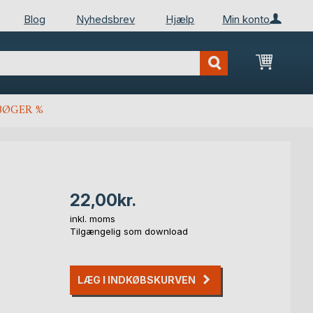
Blog
Nyhedsbrev
Hjælp
Min konto
Min ind
BØGER %
22,00kr.
inkl. moms
Tilgængelig som download
LÆG I INDKØBSKURVEN