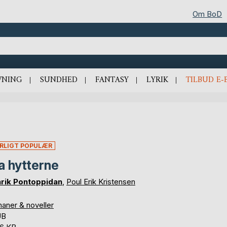
Om BoD
VNING
SUNDHED
FANTASY
LYRIK
TILBUD E-
RLIGT POPULÆR
a hytterne
rik Pontoppidan
,
Poul Erik Kristensen
aner & noveller
UB