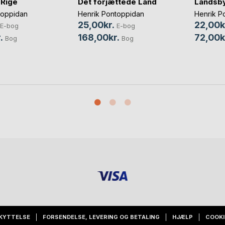
 Rige
Det forjættede Land
Landsby
toppidan
Henrik Pontoppidan
Henrik P
25,00kr.
22,00k
E-bog
E-bog
.
168,00kr.
72,00k
Bog
Bog
KYTTELSE
FORSENDELSE, LEVERING OG BETALING
HJÆLP
COOKI