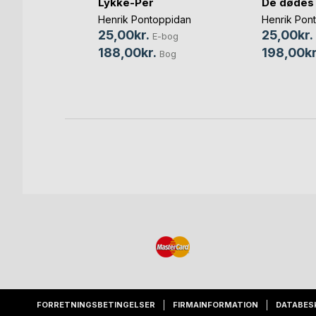
Lykke-Per
De dødes
 II
Henrik Pontoppidan
Henrik Pon
25,00kr.
25,00kr.
E-bog
stensen
188,00kr.
198,00kr
Bog
bog
Bog
FORRETNINGSBETINGELSER
FIRMAINFORMATION
DATABES