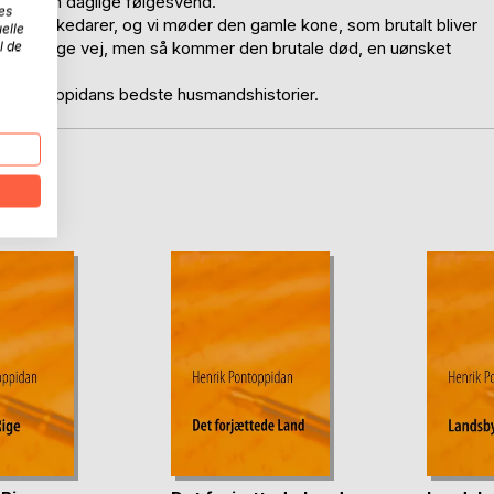
d er den daglige følgesvend.
es
ørre dikkedarer, og vi møder den gamle kone, som brutalt bliver
elle
g den rigtige vej, men så kommer den brutale død, en uønsket
l de
e.
om Pontoppidans bedste husmandshistorier.
D