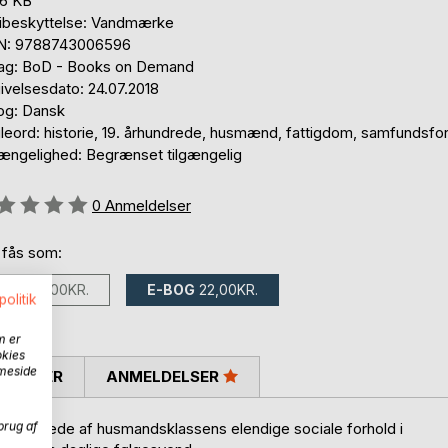
,6 KB
ibeskyttelse: Vandmærke
N: 9788743006596
lag: BoD - Books on Demand
ivelsesdato: 24.07.2018
og: Dansk
leord: historie, 19. århundrede, husmænd, fattigdom, samfundsfo
gængelighed: Begrænset tilgængelig
eldelse::
0
Anmeldelser
 fås som:
BOG
58,00KR.
E-BOG
22,00KR.
politik
m er
okies
mmeside
SKRIVER
ANMELDELSER
brug af
sløst billede af husmandsklassens elendige sociale forhold i