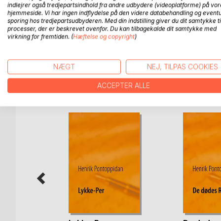
1880'ernes Danmark. Druk, fattigdom og håbløshe
indlejrer også tredjepartsindhold fra andre udbydere (videoplatforme) på vor
Vi hører om det fattige barn, der begraves uden st
hjemmeside. Vi har ingen indflydelse på den videre databehandling og eventu
kastet på fattiggården. For andre går det egentli
sporing hos tredjepartsudbyderen. Med din indstilling giver du dit samtykke ti
processer, der er beskrevet ovenfor. Du kan tilbagekalde dit samtykke med
graviditet eller bristede håb og ødelægger det hel
virkning for fremtiden. (
Hæftelse og copyright
)
Novellerne i denne samling er blevet betegnet s
NÆGT
NEJ, TILPAS COOKIES
FLERE TITLER HOS
Bo
ACCEPTER ALLE