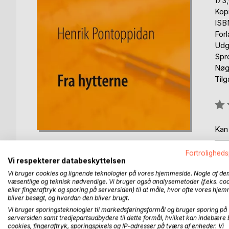
173
Kop
ISB
For
Udg
Spr
Nøg
Til
Anm
0%
Kan
Fortroligheds
Vi respekterer databeskyttelsen
Vi bruger cookies og lignende teknologier på vores hjemmeside. Nogle af de
væsentlige og teknisk nødvendige. Vi bruger også analysemetoder (f.eks. co
eller fingeraftryk og sporing på serversiden) til at måle, hvor ofte vores hje
BESKRIVELSE
FORFATTER
PRESSEN 
bliver besøgt, og hvordan den bliver brugt.
Vi bruger sporingsteknologier til markedsføringsformål og bruger sporing på
serversiden samt tredjepartsudbydere til dette formål, hvilket kan indebære 
Henrik Pontoppidan giver i seks noveller et trøste
cookies, fingeraftryk, sporingspixels og IP-adresser på tværs af enheder. Vi