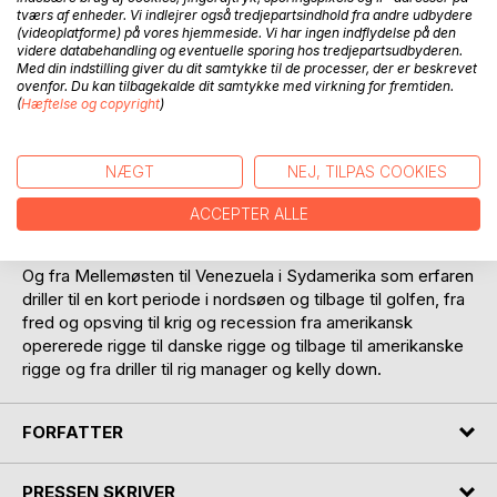
tværs af enheder. Vi indlejrer også tredjepartsindhold fra andre udbydere
(videoplatforme) på vores hjemmeside. Vi har ingen indflydelse på den
videre databehandling og eventuelle sporing hos tredjepartsudbyderen.
Med din indstilling giver du dit samtykke til de processer, der er beskrevet
BESKRIVELSE
ovenfor. Du kan tilbagekalde dit samtykke med virkning for fremtiden.
(
Hæftelse og copyright
)
Fra en offshore-drilling, rig i sabah og sarawak, på Borneo
som driller for et amerikansk olieselskab - fra et hus i Miri til
NÆGT
NEJ, TILPAS COOKIES
bosat i Singapore og mere end ti år i det sydlige Spanien
med kontrakt på jack-up rigge, der opererede i den
ACCEPTER ALLE
persiske bugt.
Og fra Mellemøsten til Venezuela i Sydamerika som erfaren
driller til en kort periode i nordsøen og tilbage til golfen, fra
fred og opsving til krig og recession fra amerikansk
opererede rigge til danske rigge og tilbage til amerikanske
rigge og fra driller til rig manager og kelly down.
FORFATTER
PRESSEN SKRIVER