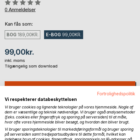
Anmeldelse::
0%
0
Anmeldelser
Kan fås som:
BOG
189,00KR.
E-BOG
99,00KR.
99,00kr.
inkl. moms
Tilgængelig som download
LÆG I INDKØBSKURVEN
Fortrolighedspolitik
Vi respekterer databeskyttelsen
Føj til ønskeliste
Vi bruger cookies og lignende teknologier på vores hjemmeside. Nogle af
dem er væsentlige og teknisk nødvendige. Vi bruger også analysemetoder
Anmeld titel
(f.eks. cookies eller fingeraftryk og sporing på serversiden) til at måle,
hvor ofte vores hjemmeside bliver besøgt, og hvordan den bliver brugt.
Vi bruger sporingsteknologier til markedsføringsformål og bruger sporing
på serversiden samt tredjepartsudbydere til dette formål, hvilket kan
indebære brug af cookies, fingeraftryk, sporingspixels og IP-adresser på