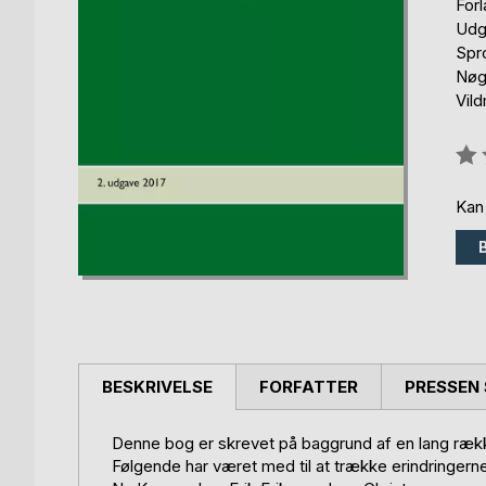
For
Udg
Spr
Nøgl
Vil
Anm
0%
Kan
BESKRIVELSE
FORFATTER
PRESSEN 
Denne bog er skrevet på baggrund af en lang ræk
Følgende har været med til at trække erindringerne