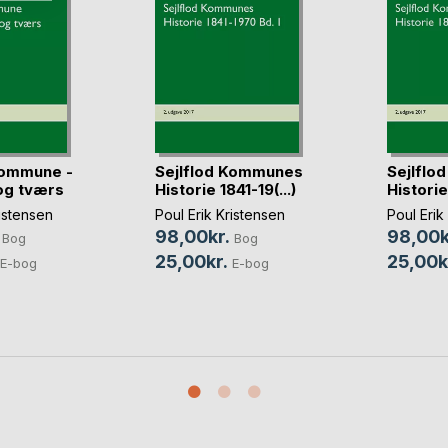
Kommune -
Sejlflod Kommunes
Sejlflo
og tværs
Historie 1841-19(...)
Historie 
ristensen
Poul Erik Kristensen
Poul Erik
98,00kr.
98,00k
Bog
Bog
25,00kr.
25,00k
E-bog
E-bog