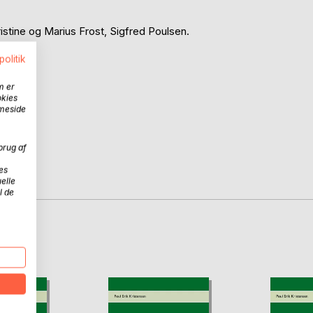
istine og Marius Frost, Sigfred Poulsen.
politik
ensen.
m er
okies
en.
mmeside
brug af
en.
es
elle
l de
D