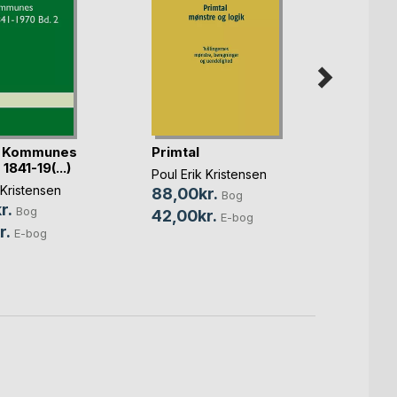
d Kommunes
Primtal
Amir
1841-19(...)
Poul Erik Kristensen
Amira 
 Kristensen
88,00kr.
299,
Bog
r.
Bog
42,00kr.
239,
E-bog
r.
E-bog