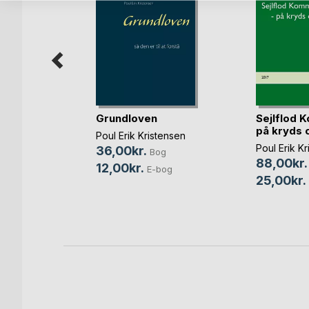
Grundloven
Sejlflod 
 breve
på kryds 
Poul Erik Kristensen
Poul Erik K
36,00kr.
Bog
Bog
88,00kr.
12,00kr.
E-bog
bog
25,00kr.