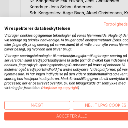
Nr. Kongerslev: Erik Eriksen, Jens Christensen.
Komdrup: Jens Schou Andersen.
Sdr. Kongerslev: Aage Bach, Aksel Christensen, Kr
Dokkedal: Theodor Larsen.
Fortroligheds
Egense: Christian Steffensen.
Vi respekterer databeskyttelsen
Mou: Optegnelser af N. C. Pedersen, Rigmor Sør
Vi bruger cookies og lignende teknologier på vores hjemmeside. Nogle af de
Kærsholm: Edvard Skøtt, Valdemar Bach Jensen.
væsentlige og teknisk nødvendige. Vi bruger også analysemetoder (f.eks. co
Gudumholm: Niels Krogh, Magda Solhøj Christens
eller fingeraftryk og sporing på serversiden) til at måle, hvor ofte vores hje
Gudumlund: Carl Møller.
bliver besøgt, og hvordan den bliver brugt.
Gudum: Peter Hjelm.
Vi bruger sporingsteknologier til markedsføringsformål og bruger sporing på
Lillevorde: Laurids Klitgaard.
serversiden samt tredjepartsudbydere til dette formål, hvilket kan indebære 
cookies, fingeraftryk, sporingspixels og IP-adresser på tværs af enheder. Vi
Sejlflod: Sine og Peter Kristensen, Søren Mortens
indlejrer også tredjepartsindhold fra andre udbydere (videoplatforme) på vor
Storvorde: Charles Christensen.
hjemmeside. Vi har ingen indflydelse på den videre databehandling og eventu
sporing hos tredjepartsudbyderen. Med din indstilling giver du dit samtykke ti
processer, der er beskrevet ovenfor. Du kan tilbagekalde dit samtykke med
virkning for fremtiden. (
Hæftelse og copyright
)
FLERE TITLER HOS
Bo
NÆGT
NEJ, TILPAS COOKIES
ACCEPTER ALLE