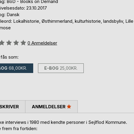
lag: BoD - Books on Demand
ivelsesdato: 23.10.2017
og: Dansk
eord: Lokalhistorie, Østhimmerland, kulturhistorie, landsbyliv, Lille
dmose
eldelse::
0
Anmeldelser
 fås som:
BOG
68,00KR.
E-BOG
25,00KR.
SKRIVER
ANMELDELSER
ke interviews i 1980 med kendte personer i Sejlflod Kommune.
 frem fra fortiden: