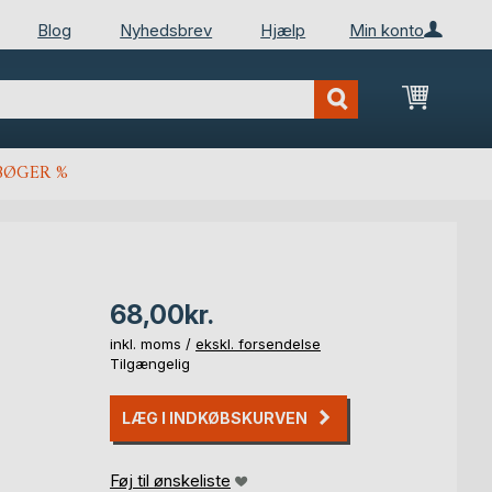
Blog
Nyhedsbrev
Hjælp
Min konto
Min ind
BØGER %
68,00kr.
inkl. moms /
ekskl. forsendelse
Tilgængelig
LÆG I INDKØBSKURVEN
Føj til ønskeliste