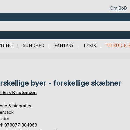
Om BoD
VNING
SUNDHED
FANTASY
LYRIK
TILBUD E-
rskellige byer - forskellige skæbner
l Erik Kristensen
orie & biografier
erback
sider
N: 9788771884968