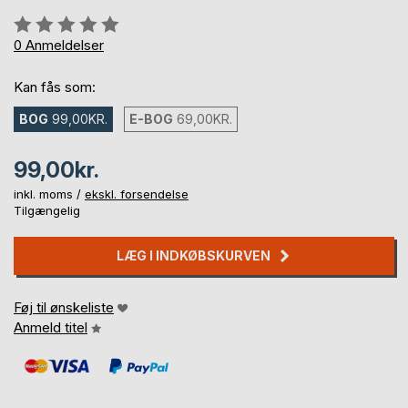
Anmeldelse::
0%
0
Anmeldelser
Kan fås som:
BOG
99,00KR.
E-BOG
69,00KR.
99,00kr.
inkl. moms /
ekskl. forsendelse
Tilgængelig
LÆG I INDKØBSKURVEN
Føj til ønskeliste
Anmeld titel