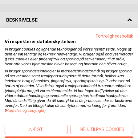
BESKRIVELSE
Fortrolighedspolitik
Freelancejournalisten Caroline Hennessy venter på at
Vi respekterer databeskyttelsen
skulle i retten og vidne mod Nouras drabsmænd.
Vi bruger cookies og lignende teknologier på vores hjemmeside. Nogle af
Ventetiden bruger hun bl.a. på at lede efter Nouras
dem er væsentlige og teknisk nødvendige. Vi bruger også analysemetoder
barndomsveninde Sofie. Det viser sig at være mere
(f.eks. cookies eller fingeraftryk og sporing på serversiden) til at måle,
vanskeligt end som så, for Sofie er tilsyneladende
hvor ofte vores hjemmeside bliver besøgt, og hvordan den bliver brugt.
forsvundet fra jordens overflade. Derfor bliver Caroline
Vi bruger sporingsteknologier til markedsføringsformål og bruger sporing
glad, da Thomas Lauritsen, betjent ved Københavns Politi,
på serversiden samt tredjepartsudbydere til dette formål, hvilket kan
indebære brug af cookies, fingeraftryk, sporingspixels og IP-adresser på
tilbyder at hjælpe hende med lede efter Sofie i sin fritid.
tværs af enheder. Vi indlejrer også tredjepartsindhold fra andre udbydere
Denne eftersøgning bringer dem vidt omkring, og Thomas
(videoplatforme) på vores hjemmeside. Vi har ingen indflydelse på den
må gang på gang konstatere, at Caroline er egenrådig og
videre databehandling og eventuelle sporing hos tredjepartsudbyderen.
Med din indstilling giver du dit samtykke til de processer, der er beskrevet
ofte går sine helt egne veje.
ovenfor. Du kan tilbagekalde dit samtykke med virkning for fremtiden.
(
Hæftelse og copyright
)
Carolines veninder, Tina og Helle, kommer på uanmeldt
besøg fra Aalborg, og det viser sig at blive en
skæbnesvanger beslutning, da de vælger at tilbringe den
NÆGT
NEJ, TILPAS COOKIES
første aften i det københavnske natteliv. Endnu en gang