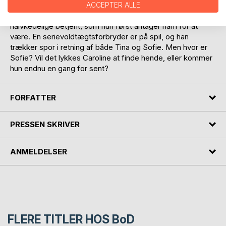
træder Thomas til, og det går mere og mere op for
ACCEPTER ALLE
Caroline, at han er alt andet en den regelrette og
halvkedelige betjent, som hun først antager ham for at
være. En serievoldtægtsforbryder er på spil, og han
trækker spor i retning af både Tina og Sofie. Men hvor er
Sofie? Vil det lykkes Caroline at finde hende, eller kommer
hun endnu en gang for sent?
FORFATTER
PRESSEN SKRIVER
ANMELDELSER
FLERE TITLER HOS
BoD