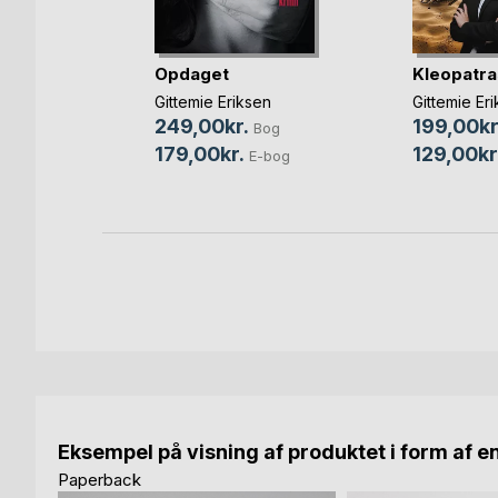
Opdaget
Kleopatra
en
Gittemie Eriksen
Gittemie Er
249,00kr.
199,00kr
og
Bog
179,00kr.
129,00kr
bog
E-bog
Eksempel på visning af produktet i form af e
Paperback