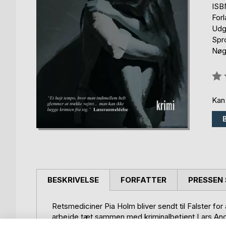
ISB
For
Udg
Spr
Nøgl
Anm
0%
Kan
BESKRIVELSE
FORFATTER
PRESSEN 
Retsmediciner Pia Holm bliver sendt til Falster fo
arbejde tæt sammen med kriminalbetjent Lars Anders