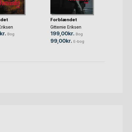
ndet
Forblændet
Bedra
Eriksen
Gittemie Eriksen
Gittem
kr.
199,00kr.
199,
Bog
Bog
99,00kr.
89,0
E-bog