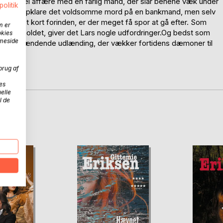
n risikabel affære med en farlig mand, der slår benene væk under
politik
et for at opklare det voldsomme mord på en bankmand, men selv
v røvet kort forinden, er der meget få spor at gå efter. Som
m er
Pia på holdet, giver det Lars nogle udfordringer.Og bedst som
okies
mmeside
n en forblændende udlænding, der vækker fortidens dæmoner til
brug af
es
elle
l de
D