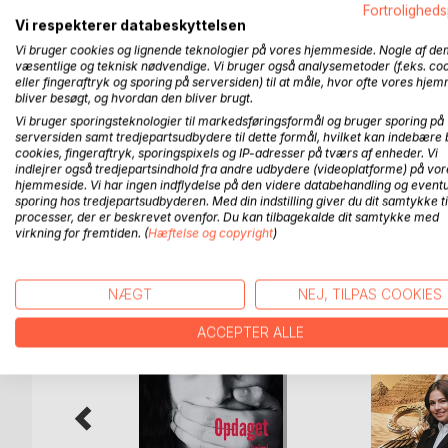
dem begge, men forhindrer ikke Pia i at indlede e
Fortroligheds
hende. Kriminalbetjent Lars Andersen får ansvar
Vi respekterer databeskyttelsen
om den likvideredevar ansat i samme bank, som ble
Vi bruger cookies og lignende teknologier på vores hjemmeside. Nogle af de
leder af en ny afdeling med mangel på ansatte og 
væsentlige og teknisk nødvendige. Vi bruger også analysemetoder (f.eks. co
eller fingeraftryk og sporing på serversiden) til at måle, hvor ofte vores hje
Lars tror, han kan vinde Pia tilbage, møder hun e
bliver besøgt, og hvordan den bliver brugt.
live.
Vi bruger sporingsteknologier til markedsføringsformål og bruger sporing på
serversiden samt tredjepartsudbydere til dette formål, hvilket kan indebære 
Anden bog i serien med Pia Holm.
cookies, fingeraftryk, sporingspixels og IP-adresser på tværs af enheder. Vi
indlejrer også tredjepartsindhold fra andre udbydere (videoplatforme) på vor
hjemmeside. Vi har ingen indflydelse på den videre databehandling og eventu
sporing hos tredjepartsudbyderen. Med din indstilling giver du dit samtykke ti
processer, der er beskrevet ovenfor. Du kan tilbagekalde dit samtykke med
FLERE TITLER HOS
Bo
virkning for fremtiden. (
Hæftelse og copyright
)
NÆGT
NEJ, TILPAS COOKIES
ACCEPTER ALLE