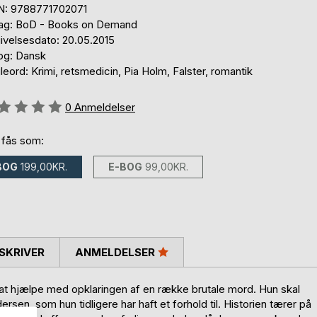
N: 9788771702071
lag: BoD - Books on Demand
ivelsesdato: 20.05.2015
og: Dansk
eord: Krimi, retsmedicin, Pia Holm, Falster, romantik
eldelse::
0
Anmeldelser
 fås som:
BOG
199,00KR.
E-BOG
99,00KR.
SKRIVER
ANMELDELSER
r at hjælpe med opklaringen af en række brutale mord. Hun skal
en, som hun tidligere har haft et forhold til. Historien tærer på