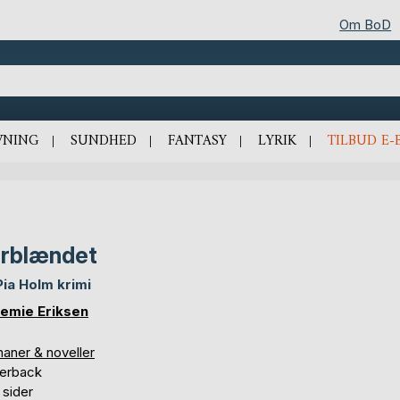
Om BoD
VNING
SUNDHED
FANTASY
LYRIK
TILBUD E-
rblændet
Pia Holm krimi
temie Eriksen
aner & noveller
erback
 sider