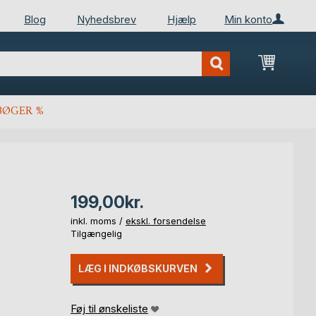
Blog
Nyhedsbrev
Hjælp
Min konto
Min ind
BØGER %
199,00kr.
inkl. moms /
ekskl. forsendelse
Tilgængelig
LÆG I INDKØBSKURVEN
Føj til ønskeliste