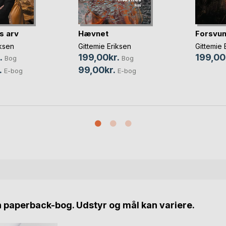
s arv
Hævnet
Forsvu
iksen
Gittemie Eriksen
Gittemie 
.
199,00kr.
199,00
Bog
Bog
.
99,00kr.
E-bog
E-bog
n paperback-bog. Udstyr og mål kan variere.