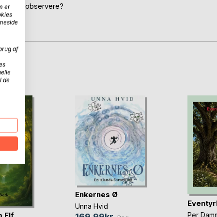
miske at observere?
m er
okies
mmeside
brug af
es
D
elle
l de
Enkernes Ø
Eventy
Unna Hvid
 Elf
Per Dam
169,99kr.