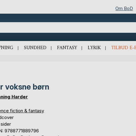
Om BoD
VNING
SUNDHED
FANTASY
LYRIK
TILBUD E-
r voksne børn
ning Harder
nce fiction & fantasy
dcover
 sider
N: 9788771889796