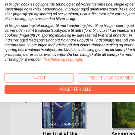
Er voksne mennesker forudindtaget eller bare ko
Vi bruger cookies og lignende teknologier på vores hjemmeside. Nogle af de
væsentlige og teknisk nødvendige. Vi bruger også analysemetoder (f.eks. co
eller fingeraftryk og sporing på serversiden) til at måle, hvor ofte vores hje
Måske kan Katten Karl svare på dette spørgsmål!
bliver besøgt, og hvordan den bliver brugt.
Vi bruger sporingsteknologier til markedsføringsformål og bruger sporing på
serversiden samt tredjepartsudbydere til dette formål, hvilket kan indebære 
cookies, fingeraftryk, sporingspixels og IP-adresser på tværs af enheder. Vi
indlejrer også tredjepartsindhold fra andre udbydere (videoplatforme) på vor
FLERE TITLER HOS
Bo
hjemmeside. Vi har ingen indflydelse på den videre databehandling og eventu
sporing hos tredjepartsudbyderen. Med din indstilling giver du dit samtykke ti
processer, der er beskrevet ovenfor. Du kan tilbagekalde dit samtykke med
virkning for fremtiden. (
Hæftelse og copyright
)
NÆGT
NEJ, TILPAS COOKIES
ACCEPTER ALLE
er og
r
The Trial of the
Sagnet om