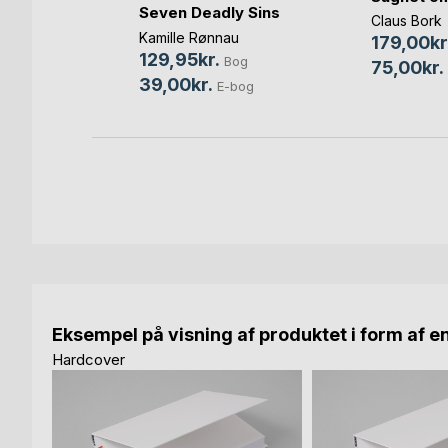
Seven Deadly Sins
meier
Claus Bork
Kamille Rønnau
og
179,00kr
129,95kr.
Bog
bog
75,00kr.
39,00kr.
E-bog
Eksempel på visning af produktet i form af e
Hardcover