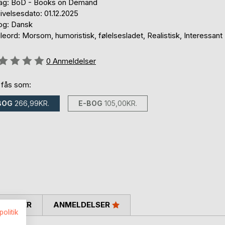
lag: BoD - Books on Demand
ivelsesdato: 01.12.2025
og: Dansk
eord: Morsom, humoristisk, følelsesladet, Realistisk, Interessant
eldelse::
0
Anmeldelser
 fås som:
BOG
266,99KR.
E-BOG
105,00KR.
SKRIVER
ANMELDELSER
politik