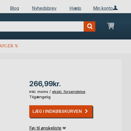
Blog
Nyhedsbrev
Hjælp
Min konto
Min ind
BØGER %
266,99kr.
inkl. moms /
ekskl. forsendelse
Tilgængelig
LÆG I INDKØBSKURVEN
Føj til ønskeliste