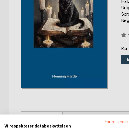
For
Udg
Spr
Nøgl
Anm
0%
Kan
BESKRIVELSE
FORFATTER
PRESSEN 
Fortroligheds
Vi respekterer databeskyttelsen