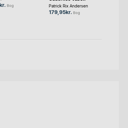
kr.
Martin
Bog
Patrick Rix Andersen
169,
179,95kr.
Bog
59,0