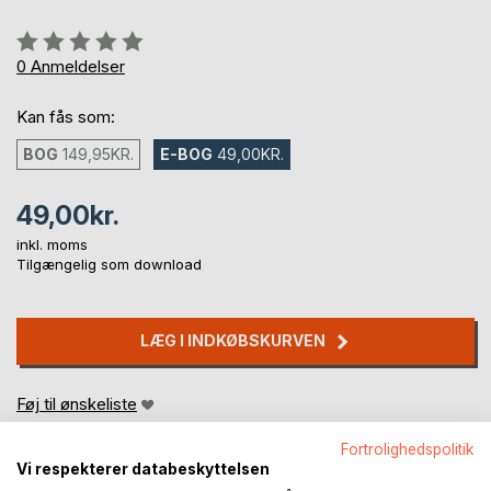
Anmeldelse::
0%
0
Anmeldelser
Kan fås som:
BOG
149,95KR.
E-BOG
49,00KR.
49,00kr.
inkl. moms
Tilgængelig som download
LÆG I INDKØBSKURVEN
Føj til ønskeliste
Anmeld titel
Fortrolighedspolitik
Vi respekterer databeskyttelsen