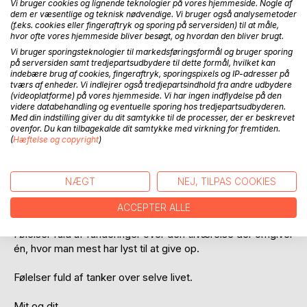
Vi bruger cookies og lignende teknologier på vores hjemmeside. Nogle af
dem er væsentlige og teknisk nødvendige. Vi bruger også analysemetoder
(f.eks. cookies eller fingeraftryk og sporing på serversiden) til at måle,
hvor ofte vores hjemmeside bliver besøgt, og hvordan den bliver brugt.
Vi bruger sporingsteknologier til markedsføringsformål og bruger sporing
på serversiden samt tredjepartsudbydere til dette formål, hvilket kan
BESKRIVELSE
indebære brug af cookies, fingeraftryk, sporingspixels og IP-adresser på
tværs af enheder. Vi indlejrer også tredjepartsindhold fra andre udbydere
(videoplatforme) på vores hjemmeside. Vi har ingen indflydelse på den
Digtsamlingen handler om vores følelsesmæssige
videre databehandling og eventuelle sporing hos tredjepartsudbyderen.
Med din indstilling giver du dit samtykke til de processer, der er beskrevet
livssituationer, hvor vores hjerne kæmper med vores indre
ovenfor. Du kan tilbagekalde dit samtykke med virkning for fremtiden.
følelser, som ingen andre har kendskab til - Usynlige.
(
Hæftelse og copyright
)
Følelser som frustrerer os. Følelser som giver tårer på
kinderne, smil på læben. Følelser som ingen andre er herre
NÆGT
NEJ, TILPAS COOKIES
over, kun du kan sætte dem på plads, ignorerer eller tage
imod dem.
ACCEPTER ALLE
Følelser fuld af funderinger over den tilværelse der omgiver
én, hvor man mest har lyst til at give op.
Følelser fuld af tanker over selve livet.
Mit og dit.