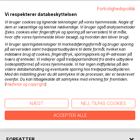
Fortrolighedspolitik
Hvad nu, hvis …
Vi respekterer databeskyttelsen
Vi bruger cookies og lignende teknologier på vores hjemmeside. Nogle af
Stort set hvert eneste kontinent på Jorden har sine myter
dem er væsentlige og teknisk nødvendige. Vi bruger også analysemetoder
og historier om vældige abelignende væsener, de såkaldte
(f.eks. cookies eller fingeraftryk og sporing på serversiden) til at måle,
primat-kryptider, som bebor – eller engang beboede –
hvor ofte vores hjemmeside bliver besøgt, og hvordan den bliver brugt.
fjerne afkroge af vildmarken, langt borte fra civilisationen. I
Vi bruger sporingsteknologier til markedsføringsformål og bruger sporing
denne bog omtales nogle få eksempler:
på serversiden samt tredjepartsudbydere til dette formål, hvilket kan
indebære brug af cookies, fingeraftryk, sporingspixels og IP-adresser på
tværs af enheder. Vi indlejrer også tredjepartsindhold fra andre udbydere
I Himalaya kalder sherpaerne væsenet for Yeti. I Pamirs og
(videoplatforme) på vores hjemmeside. Vi har ingen indflydelse på den
Tien Shans isverdener kalder nomaderne det for Almasti –
videre databehandling og eventuelle sporing hos tredjepartsudbyderen.
Med din indstilling giver du dit samtykke til de processer, der er beskrevet
og i Nordamerikas vildmark har indianerne i århundreder
ovenfor. Du kan tilbagekalde dit samtykke med virkning for fremtiden.
kendt det under navnet Sasquatch.
(
Hæftelse og copyright
)
Men hvad er myte, og hvad er virkelighed? Spørgsmålet er
umuligt at besvare entydigt, og det er måske heller ikke det
NÆGT
NEJ, TILPAS COOKIES
mest interessante. Det er til gengæld de mange
fortællinger om disse mystiske eksistenser, som ikke
ACCEPTER ALLE
defineres som mennesker – men ej heller som dyr.
FORFATTER