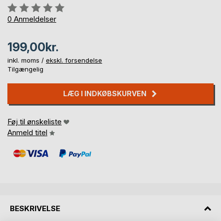
Anmeldelse::
0%
0
Anmeldelser
199,00kr.
inkl. moms /
ekskl. forsendelse
Tilgængelig
LÆG I INDKØBSKURVEN
Føj til ønskeliste
Anmeld titel
BESKRIVELSE