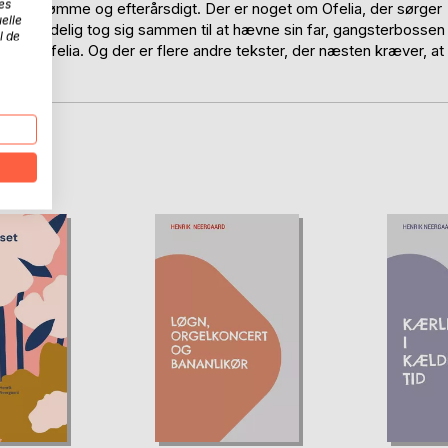
es
sommerdrømme og efterårsdigt. Der er noget om Ofelia, der sørger
elle
amlet endelig tog sig sammen til at hævne sin far, gangsterbossen
l de
tagen Ofelia. Og der er flere andre tekster, der næsten kræver, at
D