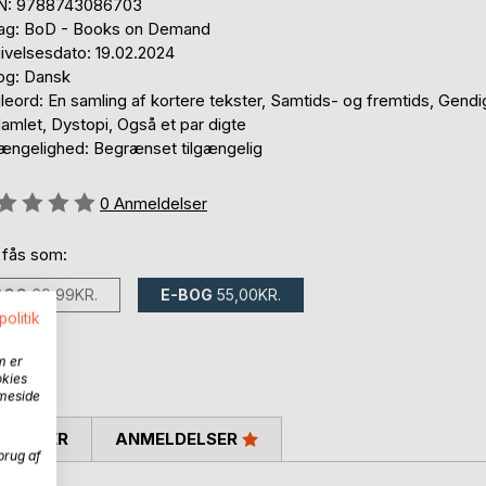
N: 9788743086703
lag: BoD - Books on Demand
ivelsesdato: 19.02.2024
og: Dansk
eord: En samling af kortere tekster, Samtids- og fremtids, Gendi
amlet, Dystopi, Også et par digte
gængelighed: Begrænset tilgængelig
eldelse::
0
Anmeldelser
 fås som:
BOG
69,99KR.
E-BOG
55,00KR.
politik
m er
okies
mmeside
SKRIVER
ANMELDELSER
brug af