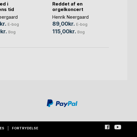
ed i
Reddet af en
En uv
ns tid
orgelkoncert
Henrik
eergaard
Henrik Neergaard
55,0
kr.
89,00kr.
E-bog
E-bog
69,0
kr.
115,00kr.
Bog
Bog
ES
FORTRYDELSE