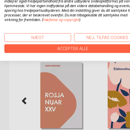
indlejrer også tredjepartsindhold fra andre udbydere (videoplatforme) på vor
Smagsprøver på lidt af hvert. Der er vintervejr, 
hjemmeside. Vi har ingen indflydelse på den videre databehandling og eventu
over Hamlet i Sleazytown i USA i 2035, efter at H
sporing hos tredjepartsudbyderen. Med din indstilling giver du dit samtykke ti
Earl Windella og tog alle andre med sig faldet, und
processer, der er beskrevet ovenfor. Du kan tilbagekalde dit samtykke med
virkning for fremtiden. (
Hæftelse og copyright
)
du selv læser dem.
NÆGT
NEJ, TILPAS COOKIES
FLERE TITLER HOS
Bo
ACCEPTER ALLE