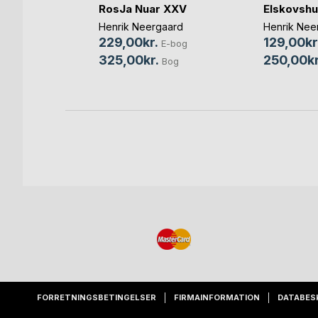
7
RosJa Nuar XXV
Elskovshu
aard
Henrik Neergaard
Henrik Nee
229,00kr.
129,00kr
bog
E-bog
325,00kr.
250,00kr
og
Bog
FORRETNINGSBETINGELSER
FIRMAINFORMATION
DATABES