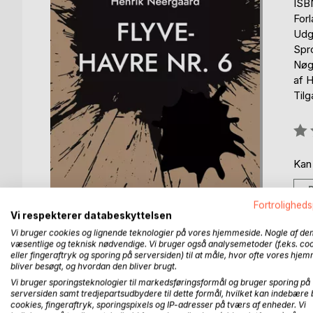
ISB
For
Udg
Spr
Nøgl
af H
Til
Anm
0%
Kan
Fortroligheds
Vi respekterer databeskyttelsen
Vi bruger cookies og lignende teknologier på vores hjemmeside. Nogle af de
væsentlige og teknisk nødvendige. Vi bruger også analysemetoder (f.eks. co
eller fingeraftryk og sporing på serversiden) til at måle, hvor ofte vores hje
bliver besøgt, og hvordan den bliver brugt.
BESKRIVELSE
FORFATTER
PRESSEN 
Vi bruger sporingsteknologier til markedsføringsformål og bruger sporing på
serversiden samt tredjepartsudbydere til dette formål, hvilket kan indebære 
cookies, fingeraftryk, sporingspixels og IP-adresser på tværs af enheder. Vi