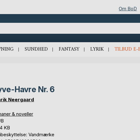
Om BoD
VNING
SUNDHED
FANTASY
LYRIK
TILBUD E-
yve-Havre Nr. 6
rik Neergaard
aner & noveller
UB
,4 KB
ibeskyttelse: Vandmærke