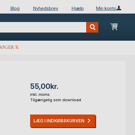
Blog
Nyhedsbrev
Hjælp
Min konto
Min ind
BØGER %
55,00kr.
inkl. moms
Tilgængelig som download
LÆG I INDKØBSKURVEN