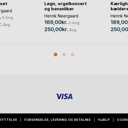
set
Løgn, orgelkoncert
Kærligh
og bananlikør
kældere
rgaard
Henrik Neergaard
Henrik N
.
E-bog
169,00kr.
189,00
E-bog
.
Bog
250,00kr.
250,00
Bog
KYTTELSE
FORSENDELSE, LEVERING OG BETALING
HJÆLP
COOKI