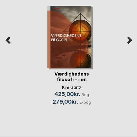
Værdighedens
filosofi - i en
traum(...)
Kim Gørtz
425,00kr.
Bog
279,00kr.
E-bog