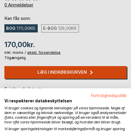
0%
0
Anmeldelser
Kan fås som:
BOG
170,00KR.
E-BOG
129,00KR.
170,00kr.
inkl. moms /
ekskl. forsendelse
Tilgængelig
LÆG I INDKØBSKURVEN
Føj til ønskeliste
Anmeld titel
Fortrolighedspolitik
Vi respekterer databeskyttelsen
Vi bruger cookies og lignende teknologier på vores hjemmeside. Nogle af
dem er væsentlige og teknisk nødvendige. Vi bruger også analysemetoder
(f.eks. cookies eller fingeraftryk og sporing på serversiden) til at måle,
hvor ofte vores hjemmeside bliver besøgt, og hvordan den bliver brugt.
Vi bruger sporingsteknologier til markedsføringsformål og bruger sporing