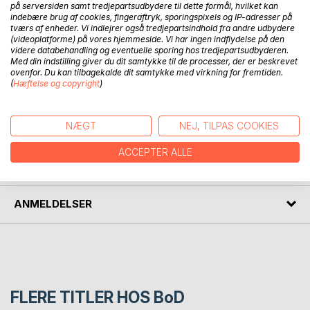
på serversiden samt tredjepartsudbydere til dette formål, hvilket kan
indebære brug af cookies, fingeraftryk, sporingspixels og IP-adresser på
BESKRIVELSE
tværs af enheder. Vi indlejrer også tredjepartsindhold fra andre udbydere
(videoplatforme) på vores hjemmeside. Vi har ingen indflydelse på den
videre databehandling og eventuelle sporing hos tredjepartsudbyderen.
FLUGT er det ottende bind i serien: "Ufuldendte
Med din indstilling giver du dit samtykke til de processer, der er beskrevet
ovenfor. Du kan tilbagekalde dit samtykke med virkning for fremtiden.
serenader" som udtrykker en læsning af Gilles Deleuzes
(
Hæftelse og copyright
)
forfatterskab; deraf undertitlen: "Et Deleuzesk rhizombind".
NÆGT
NEJ, TILPAS COOKIES
FORFATTER
ACCEPTER ALLE
PRESSEN SKRIVER
ANMELDELSER
FLERE TITLER HOS
BoD