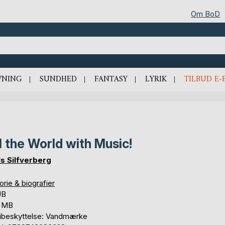
Om BoD
VNING
SUNDHED
FANTASY
LYRIK
TILBUD E-
ll the World with Music!
ls Silfverberg
orie & biografier
UB
2 MB
ibeskyttelse: Vandmærke