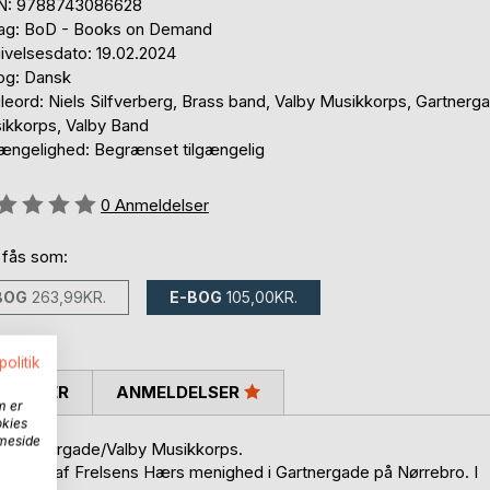
N: 9788743086628
lag: BoD - Books on Demand
ivelsesdato: 19.02.2024
og: Dansk
leord: Niels Silfverberg, Brass band, Valby Musikkorps, Gartnerg
ikkorps, Valby Band
gængelighed: Begrænset tilgængelig
eldelse::
0
Anmeldelser
 fås som:
BOG
263,99KR.
E-BOG
105,00KR.
politik
SKRIVER
ANMELDELSER
m er
okies
mmeside
: Gartnergade/Valby Musikkorps.
 en del af Frelsens Hærs menighed i Gartnergade på Nørrebro. I