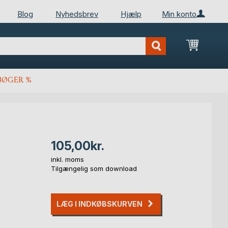
Blog
Nyhedsbrev
Hjælp
Min konto
Min ind
BØGER %
105,00kr.
inkl. moms
Tilgængelig som download
LÆG I INDKØBSKURVEN