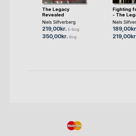
The Legacy
Fighting f
r -
Revealed
- The Leg
il Bibelen
Niels Silfverberg
Niels Silfv
sen
219,00kr.
189,00kr
E-bog
bog
350,00kr.
219,00kr
Bog
og