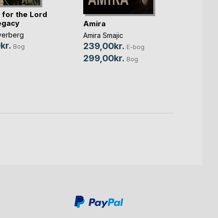
 for the Lord
egacy
Amira
Glimt 
fverberg
Amira Smajic
isfjo
kr.
239,00kr.
Bog
E-bog
Peter 
299,00kr.
Bog
Waags
59,0
87,9