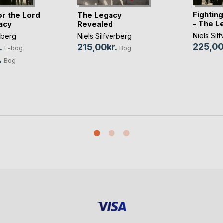
Fighting
or the Lord
The Legacy
- The L
acy
Revealed
Niels Sil
erberg
Niels Silfverberg
225,00
.
215,00kr.
E-bog
Bog
.
Bog