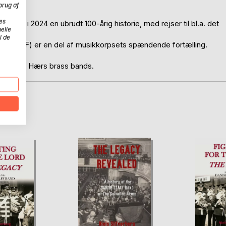
brug af
es
fejrer i 2024 en ubrudt 100-årig historie, med rejser til bl.a. det
elle
Norden.
l de
berg (OF) er en del af musikkorpsets spændende fortælling.
om Frelsens Hærs brass bands.
D