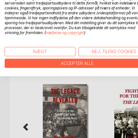
1983 flyttede menigheden til Valby.
serversiden samt tredjepartsudbydere til dette formål, hvilket kan indebære 
cookies, fingeraftryk, sporingspixels og IP-adresser på tværs af enheder. Vi
indlejrer også tredjepartsindhold fra andre udbydere (videoplatforme) på vor
Musikkorpset var fra starten et reelt brass band, og 
hjemmeside. Vi har ingen indflydelse på den videre databehandling og eventu
krigshærgede Vesttyskland, Moskva, England og 
sporing hos tredjepartsudbyderen. Med din indstilling giver du dit samtykke ti
Legender som Dr. Emil Söderström og Erik Silfver
processer, der er beskrevet ovenfor. Du kan tilbagekalde dit samtykke med
virkning for fremtiden. (
Hæftelse og copyright
)
Bogen er et lille, men vigtigt kapitel i historien 
NÆGT
NEJ, TILPAS COOKIES
ACCEPTER ALLE
FLERE TITLER HOS
Bo