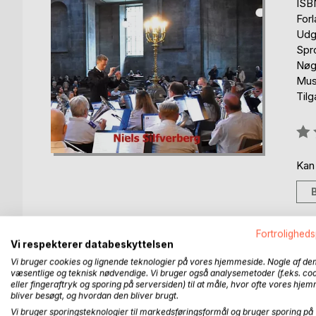
ISB
For
Udg
Spr
Nøg
Mus
Til
Anm
0%
Kan
Fortroligheds
Vi respekterer databeskyttelsen
BESKRIVELSE
FORFATTER
PRESSEN 
Vi bruger cookies og lignende teknologier på vores hjemmeside. Nogle af de
væsentlige og teknisk nødvendige. Vi bruger også analysemetoder (f.eks. co
eller fingeraftryk og sporing på serversiden) til at måle, hvor ofte vores hje
Dette er en historie om Frelsens Hærs brass band
bliver besøgt, og hvordan den bliver brugt.
Gartnergade Musikkorps blev etableret i 1924 som
Vi bruger sporingsteknologier til markedsføringsformål og bruger sporing på