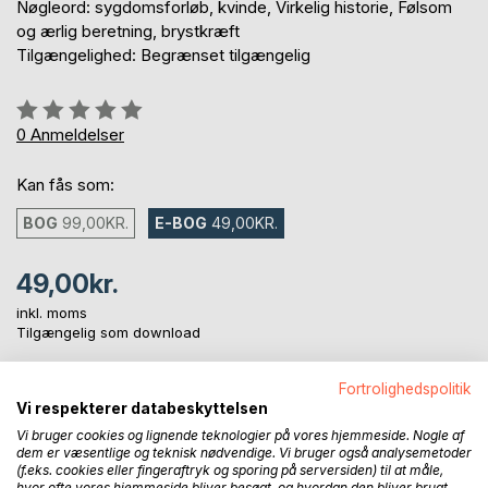
Nøgleord: sygdomsforløb, kvinde, Virkelig historie, Følsom
og ærlig beretning, brystkræft
Tilgængelighed: Begrænset tilgængelig
Anmeldelse::
0%
0
Anmeldelser
Kan fås som:
BOG
99,00KR.
E-BOG
49,00KR.
49,00kr.
inkl. moms
Tilgængelig som download
Fortrolighedspolitik
LÆG I INDKØBSKURVEN
Vi respekterer databeskyttelsen
Vi bruger cookies og lignende teknologier på vores hjemmeside. Nogle af
dem er væsentlige og teknisk nødvendige. Vi bruger også analysemetoder
Føj til ønskeliste
(f.eks. cookies eller fingeraftryk og sporing på serversiden) til at måle,
hvor ofte vores hjemmeside bliver besøgt, og hvordan den bliver brugt.