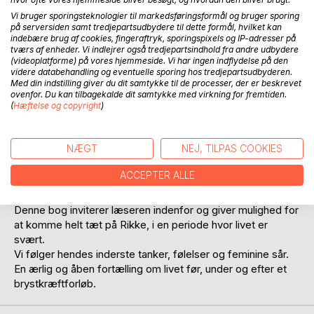
Anmeld titel
Vi bruger sporingsteknologier til markedsføringsformål og bruger sporing
på serversiden samt tredjepartsudbydere til dette formål, hvilket kan
indebære brug af cookies, fingeraftryk, sporingspixels og IP-adresser på
tværs af enheder. Vi indlejrer også tredjepartsindhold fra andre udbydere
(videoplatforme) på vores hjemmeside. Vi har ingen indflydelse på den
videre databehandling og eventuelle sporing hos tredjepartsudbyderen.
Med din indstilling giver du dit samtykke til de processer, der er beskrevet
ovenfor. Du kan tilbagekalde dit samtykke med virkning for fremtiden.
(
Hæftelse og copyright
)
BESKRIVELSE
NÆGT
NEJ, TILPAS COOKIES
Brystkræft rammer mange kvinder hvert år, og i 2020 var
Rikke en af disse kvinder.
ACCEPTER ALLE
Feminine sår er en fortælling om Rikkes lange og alvorlige
sygdomsforløb.
Denne bog inviterer læseren indenfor og giver mulighed for
at komme helt tæt på Rikke, i en periode hvor livet er
svært.
Vi følger hendes inderste tanker, følelser og feminine sår.
En ærlig og åben fortælling om livet før, under og efter et
brystkræftforløb.