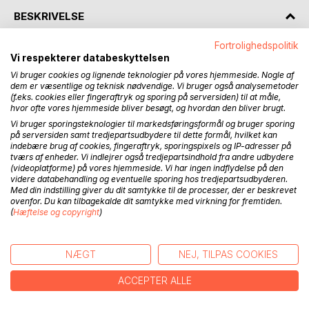
BESKRIVELSE
Fortrolighedspolitik
Fatima kom til mig i en drøm. Jeg drømte det hele en nat,
Vi respekterer databeskyttelsen
lige da jeg var kommet hjem til Perstorp i Sverige. Jeg var
Vi bruger cookies og lignende teknologier på vores hjemmeside. Nogle af
så heldig, at jeg vågnede, netop da handlingen i drømmen
dem er væsentlige og teknisk nødvendige. Vi bruger også analysemetoder
(f.eks. cookies eller fingeraftryk og sporing på serversiden) til at måle,
var færdig, og jeg kunne huske det hele.
hvor ofte vores hjemmeside bliver besøgt, og hvordan den bliver brugt.
Vi bruger sporingsteknologier til markedsføringsformål og bruger sporing
Så jeg fik travlt med at notere alle hovedpunkter, så jeg
på serversiden samt tredjepartsudbydere til dette formål, hvilket kan
senere kunne skrive historien om Fatima og Peter.
indebære brug af cookies, fingeraftryk, sporingspixels og IP-adresser på
tværs af enheder. Vi indlejrer også tredjepartsindhold fra andre udbydere
(videoplatforme) på vores hjemmeside. Vi har ingen indflydelse på den
Natten var lang, troede jeg, så jeg skrev og skrev og tiden
videre databehandling og eventuelle sporing hos tredjepartsudbyderen.
gik. Da jeg var færdig, var det blevet lyst, så jeg kunne ikke
Med din indstilling giver du dit samtykke til de processer, der er beskrevet
nøjes med gardinet, der var trukket for, men måtte trække
ovenfor. Du kan tilbagekalde dit samtykke med virkning for fremtiden.
(
Hæftelse og copyright
)
rullegardinet ned. Der har boet en mand i lejligheden før
mig, som havde nattevagter, så rullegardinet er effektivt.
Det lykkedes på den måde at få sovet et par timer mere.
NÆGT
NEJ, TILPAS COOKIES
Selvom Fatima var kommet til mig i en drøm, oplevede jeg
ACCEPTER ALLE
noget mærkeligt, for efterhånden, som jeg skrev bogen,
genkendte jeg mangt og meget i drømmen fra mit eget liv,