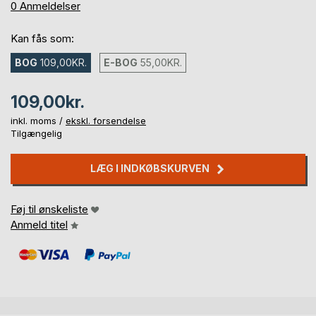
0%
0
Anmeldelser
Kan fås som:
BOG
109,00KR.
E-BOG
55,00KR.
109,00kr.
inkl. moms /
ekskl. forsendelse
Tilgængelig
LÆG I INDKØBSKURVEN
Føj til ønskeliste
Anmeld titel