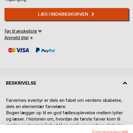
LÆG I INDKØBSKURVEN
Føj til ønskeliste
Anmeld titel
BESKRIVELSE
Farvernes eventyr er dels en fabel om verdens skabelse,
dels en elementær farvelære.
Bogen lægger op til en god fællesoplevelse mellem lytter
og læser. I historien om, hvordan de første farver kom til
verden er der rig lejlighed til en snak om verdens skabelse
og i den enkle farvelære en mulighed for selv at lege med
Fortrolighedspolitik