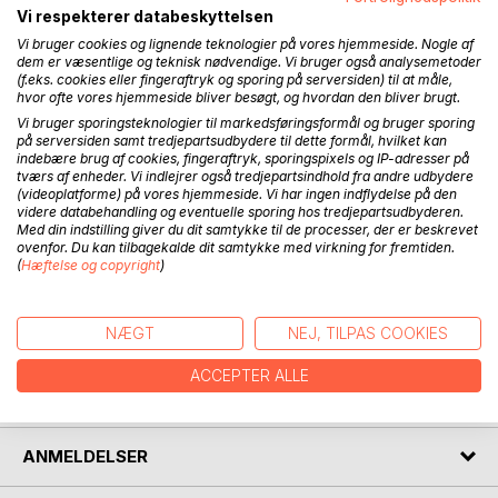
at blande primær farver og se, hvad der sker.
Vi respekterer databeskyttelsen
Vi bruger cookies og lignende teknologier på vores hjemmeside. Nogle af
Historien om, hvordan farverne kom op at skændes lægger
dem er væsentlige og teknisk nødvendige. Vi bruger også analysemetoder
(f.eks. cookies eller fingeraftryk og sporing på serversiden) til at måle,
op til en god snak om at se verden udenfor sin egen
hvor ofte vores hjemmeside bliver besøgt, og hvordan den bliver brugt.
næsetip. Regnbuen er et tegn på håb om fred for i morgen,
Vi bruger sporingsteknologier til markedsføringsformål og bruger sporing
og at vi godt alle sammen kan leve side om side. En god
på serversiden samt tredjepartsudbydere til dette formål, hvilket kan
snak om, at man godt kan være venner, selv om man
indebære brug af cookies, fingeraftryk, sporingspixels og IP-adresser på
tværs af enheder. Vi indlejrer også tredjepartsindhold fra andre udbydere
måske ikke er enige om hvad som helst.
(videoplatforme) på vores hjemmeside. Vi har ingen indflydelse på den
videre databehandling og eventuelle sporing hos tredjepartsudbyderen.
Målgruppen er de 4-9 årige og deres voksne. Bogen vil
Med din indstilling giver du dit samtykke til de processer, der er beskrevet
ovenfor. Du kan tilbagekalde dit samtykke med virkning for fremtiden.
også være velegnet for de ældste i børnehaven og
(
Hæftelse og copyright
)
indskolingsklasserne.
NÆGT
NEJ, TILPAS COOKIES
FORFATTER
ACCEPTER ALLE
PRESSEN SKRIVER
ANMELDELSER