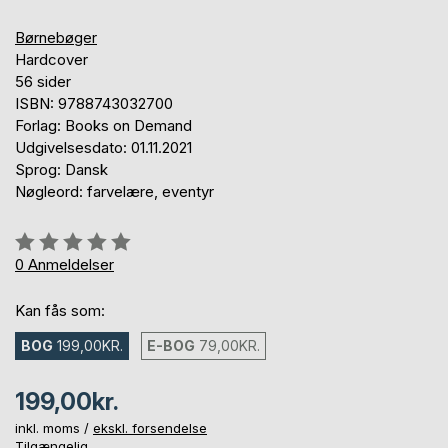
Børnebøger
Hardcover
56 sider
ISBN: 9788743032700
Forlag: Books on Demand
Udgivelsesdato: 01.11.2021
Sprog: Dansk
Nøgleord: farvelære, eventyr
Anmeldelse::
0%
0
Anmeldelser
Kan fås som:
BOG
199,00KR.
E-BOG
79,00KR.
199,00kr.
inkl. moms /
ekskl. forsendelse
Tilgængelig