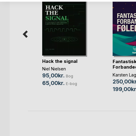
 med
Hack the signal
Fantastis
ram (LD)
Forbande
Niel Nielsen
tonsen
Følelser
95,00kr.
Karsten La
Bog
Bog
250,00kr
65,00kr.
E-bog
199,00kr