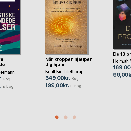
De 13 p
ke
Når kroppen hjælper
Helmuth 
de
dig hjem
169,00
Beritt Bie Lillethorup
germann
99,00k
349,00kr.
.
Bog
Bog
199,00kr.
.
E-bog
E-bog