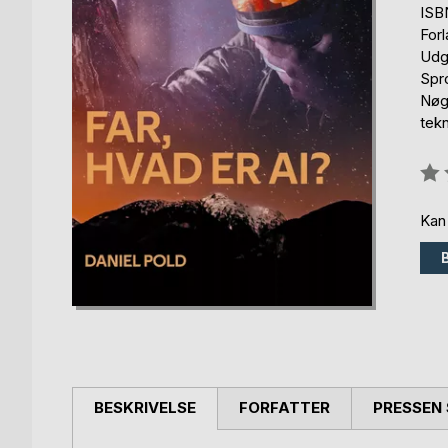
ISB
For
Udg
Spr
Nøgl
tekn
Anm
0%
Kan
BESKRIVELSE
FORFATTER
PRESSEN 