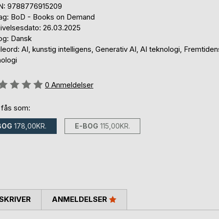
N: 9788776915209
lag: BoD - Books on Demand
ivelsesdato: 26.03.2025
og: Dansk
eord: AI, kunstig intelligens, Generativ AI, AI teknologi, Fremtiden
ologi
eldelse::
0
Anmeldelser
 fås som:
BOG
178,00KR.
E-BOG
115,00KR.
SKRIVER
ANMELDELSER