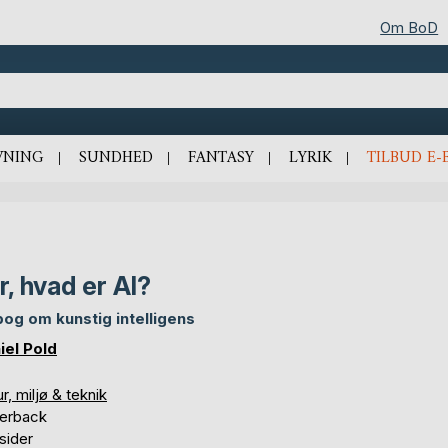
Om BoD
VNING
SUNDHED
FANTASY
LYRIK
TILBUD E-
r, hvad er AI?
bog om kunstig intelligens
iel Pold
r, miljø & teknik
erback
sider