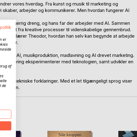
randrer vores hverdag. Fra kunst og musik til marketing og
n vi skaber, arbejder og kommunikerer. Men hvordan fungerer AI
 en nysgerrig dreng, og hans far der arbejder med AI. Sammen
politik
ges i alt fra kreative processer til videnskabelige gennembrud.
enter lærer Theodor, hvordan han selv kan begynde at arbejde
m er
deltager.
okies
mmeside
nerativ AI, musikproduktion, madlavning og AI drevet marketing.
 engineering eksperimenterer med teknologien, samt udvikler en
brug af
es
mplekse tekniske forklaringer. Med et let tilgængeligt sprog viser
elle
l de
hverdagen.
D