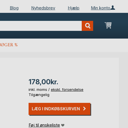
Blog
Nyhedsbrev
Hjælp
Min konto
Min ind
BØGER %
178,00kr.
inkl. moms /
ekskl. forsendelse
Tilgængelig
LÆG I INDKØBSKURVEN
Føj til ønskeliste