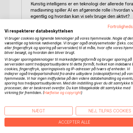
Kunstig intelligens er en teknologi der allerede fo
madlavning spiller AI en afgørende rolle i hvorda
egentlig og hvordan kan vi selv bruge den aktivt?
I denne bog følger vi en samtale mellem Theodor,
Fortroligheds
udforsker de, hvordan AI lærer og hvordan den bru
Vi respekterer databeskyttelsen
Gennem konkrete eksempler og praktiske eksperim
Vi bruger cookies og lignende teknologier på vores hjemmeside. Nogle af de
med AI ikke kun som forbruger, men som en aktiv 
væsentlige og teknisk nødvendige. Vi bruger også analysemetoder (f.eks. co
eller fingeraftryk og sporing på serversiden) til at måle, hvor ofte vores hje
bliver besøgt, og hvordan den bliver brugt.
Bogen dækker en bred vifte af emner, herunder ge
Læseren får indsigt i, hvordan man bruger prompt
Vi bruger sporingsteknologier til markedsføringsformål og bruger sporing på
serversiden samt tredjepartsudbydere til dette formål, hvilket kan indebære 
kritisk tilgang til kunstig intelligens.
cookies, fingeraftryk, sporingspixels og IP-adresser på tværs af enheder. Vi
indlejrer også tredjepartsindhold fra andre udbydere (videoplatforme) på vor
Dette er en bog for alle, der vil forstå AI uden ko
hjemmeside. Vi har ingen indflydelse på den videre databehandling og eventu
sporing hos tredjepartsudbyderen. Med din indstilling giver du dit samtykke ti
bogen, hvordan vi kan bruge AI som et værktøj i 
processer, der er beskrevet ovenfor. Du kan tilbagekalde dit samtykke med
virkning for fremtiden. (
Hæftelse og copyright
)
FLERE TITLER HOS
Bo
NÆGT
NEJ, TILPAS COOKIES
ACCEPTER ALLE