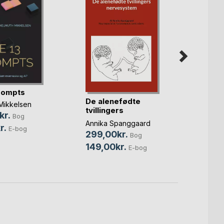
rompts
De alenefødte
For sy
Mikkelsen
tvillingers
hørt – 
kr.
Bog
nervesystem
Bolett
Annika Spanggaard
r.
E-bog
349,
299,00kr.
Bog
79,0
149,00kr.
E-bog