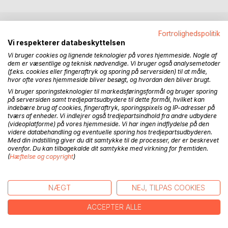
Fortrolighedspolitik
BESKRIVELSE
Vi respekterer databeskyttelsen
Vi bruger cookies og lignende teknologier på vores hjemmeside. Nogle af
dem er væsentlige og teknisk nødvendige. Vi bruger også analysemetoder
Serien Fantasi og Vrøvl tager udgangspunkt i sprogets
(f.eks. cookies eller fingeraftryk og sporing på serversiden) til at måle,
rytme og lyde. Igennem rim og rytme går vi på opdagelse i
hvor ofte vores hjemmeside bliver besøgt, og hvordan den bliver brugt.
fantasiens verden. I den første bog, når sten får ben, ser vi
Vi bruger sporingsteknologier til markedsføringsformål og bruger sporing
på, hvad der sker, når sten får ben og gør noget helt andet
på serversiden samt tredjepartsudbydere til dette formål, hvilket kan
indebære brug af cookies, fingeraftryk, sporingspixels og IP-adresser på
end det vi vil have dem til
tværs af enheder. Vi indlejrer også tredjepartsindhold fra andre udbydere
Der bliver introduceret enkelte nye ord, som f.eks. At
(videoplatforme) på vores hjemmeside. Vi har ingen indflydelse på den
spadsere, som giver anledning til snakke med børnene om
videre databehandling og eventuelle sporing hos tredjepartsudbyderen.
Med din indstilling giver du dit samtykke til de processer, der er beskrevet
andre ord, der betyder det samme.
ovenfor. Du kan tilbagekalde dit samtykke med virkning for fremtiden.
(
Hæftelse og copyright
)
Fantasi og Vrøvl er velegnet til børn fra 5 til 8 år. De mindre
børn følger dog gerne med pga. Rimene og fordi de kan
NÆGT
NEJ, TILPAS COOKIES
snakke om, hvad der sker i tegningerne.
ACCEPTER ALLE
FORFATTER