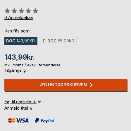
Anmeldelse::
0%
0
Anmeldelser
Kan fås som:
BOG
143,99KR.
E-BOG
55,00KR.
143,99kr.
inkl. moms /
ekskl. forsendelse
Tilgængelig
LÆG I INDKØBSKURVEN
Føj til ønskeliste
Anmeld titel