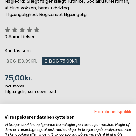
Nøgleord: Slægt følger slægt, Krønike, Socialkulturel roman,
at blive voksen, barns udvikling
Tilgængelighed: Begrænset tilgængelig
Anmeldelse::
0%
0
Anmeldelser
Kan fås som:
BOG
193,99KR.
E-BOG
75,00KR.
75,00kr.
inkl. moms
Tilgængelig som download
Fortrolighedspolitik
LÆG I INDKØBSKURVEN
Vi respekterer databeskyttelsen
Vi bruger cookies og lignende teknologier på vores hjemmeside. Nogle af
Føj til ønskeliste
dem er væsentlige og teknisk nødvendige. Vi bruger også analysemetoder
(f.eks. cookies eller fingeraftryk og sporing på serversiden) til at måle,