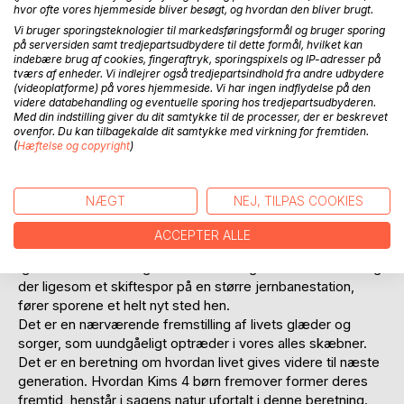
Anmeld titel
hvor ofte vores hjemmeside bliver besøgt, og hvordan den bliver brugt.
Vi bruger sporingsteknologier til markedsføringsformål og bruger sporing
på serversiden samt tredjepartsudbydere til dette formål, hvilket kan
indebære brug af cookies, fingeraftryk, sporingspixels og IP-adresser på
tværs af enheder. Vi indlejrer også tredjepartsindhold fra andre udbydere
(videoplatforme) på vores hjemmeside. Vi har ingen indflydelse på den
videre databehandling og eventuelle sporing hos tredjepartsudbyderen.
Med din indstilling giver du dit samtykke til de processer, der er beskrevet
ovenfor. Du kan tilbagekalde dit samtykke med virkning for fremtiden.
BESKRIVELSE
(
Hæftelse og copyright
)
Familiekrønike - Slægt følger Slægt, er en selvbiografisk
NÆGT
NEJ, TILPAS COOKIES
skildring om en lille dreng, der vokser op og bliver voksen.
Det er historien om hvad, der var hans ophav og skildrer
ACCEPTER ALLE
socialkulturelle forhold under hans opvækst.
Igennem livet foretages en række valg. Der er enkelte valgt
der ligesom et skiftespor på en større jernbanestation,
fører sporene et helt nyt sted hen.
Det er en nærværende fremstilling af livets glæder og
sorger, som uundgåeligt optræder i vores alles skæbner.
Det er en beretning om hvordan livet gives videre til næste
generation. Hvordan Kims 4 børn fremover former deres
fremtid, henstår i sagens natur ufortalt i denne beretning.