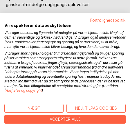
ganske almindelige dagligdags oplevelser.
Enkelte af de beskrevne oplevelser er bestemt ikke er
Fortrolighedspolitik
dagligdags, og kun oplevelser der sjældent forekommer.
Vi respekterer databeskyttelsen
Vi bruger cookies og lignende teknologier på vores hjemmeside. Nogle af
Ofte er oplevelserne ikke beskrevet fuldt ud, eller helt til
dem er væsentlige og teknisk nødvendige. Vi bruger også analysemetoder
bunds.
(f.eks. cookies eller fingeraftryk og sporing på serversiden) til at måle,
hvor ofte vores hjemmeside bliver besøgt, og hvordan den bliver brugt.
Dette med baggrund i almindelig pli samt, at det er vigtigt
tavshedspligten overholdes.
Vi bruger sporingsteknologier til markedsføringsformål og bruger sporing
på serversiden samt tredjepartsudbydere til dette formål, hvilket kan
Oplevelserne i sig selv kan være hårde.
indebære brug af cookies, fingeraftryk, sporingspixels og IP-adresser på
Dårlig ledelse forstærker den grad hvorpå de påvirker og
tværs af enheder. Vi indlejrer også tredjepartsindhold fra andre udbydere
skader.
(videoplatforme) på vores hjemmeside. Vi har ingen indflydelse på den
videre databehandling og eventuelle sporing hos tredjepartsudbyderen.
Med din indstilling giver du dit samtykke til de processer, der er beskrevet
Mange af oplevelserne kan isoleret set, udløse PTSD.
ovenfor. Du kan tilbagekalde dit samtykke med virkning for fremtiden.
Manglende anerkendelse, for udført arbejde og dårligt
(
Hæftelse og copyright
)
arbejdsmiljø forstærker sandsynligheden for PTSD
udløses.
NÆGT
NEJ, TILPAS COOKIES
Bliver beslutninger og handlinger, der er udført i en
ACCEPTER ALLE
redningsindsats, bebrejdet øger det belastningen og
sandsynligheden for PTSD.