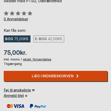
Redder med PTSD, Udbrændthed
Anmeldelse::
0%
0
Anmeldelser
Kan fås som:
BOG
75,00KR.
E-BOG
42,00KR.
75,00kr.
inkl. moms /
ekskl. forsendelse
Tilgængelig
LÆG I INDKØBSKURVEN
Føj til ønskeliste
Anmeld titel