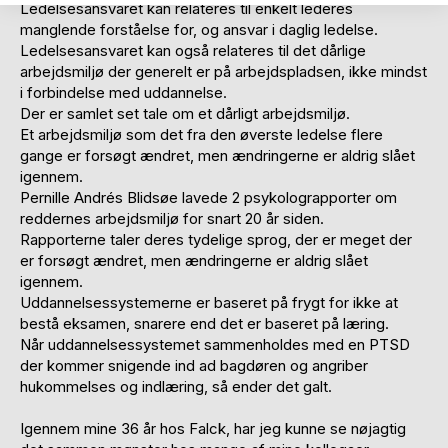
Ledelsesansvaret kan relateres til enkelt lederes
manglende forståelse for, og ansvar i daglig ledelse.
Ledelsesansvaret kan også relateres til det dårlige
arbejdsmiljø der generelt er på arbejdspladsen, ikke mindst
i forbindelse med uddannelse.
Der er samlet set tale om et dårligt arbejdsmiljø.
Et arbejdsmiljø som det fra den øverste ledelse flere
gange er forsøgt ændret, men ændringerne er aldrig slået
igennem.
Pernille Andrés Blidsøe lavede 2 psykolograpporter om
reddernes arbejdsmiljø for snart 20 år siden.
Rapporterne taler deres tydelige sprog, der er meget der
er forsøgt ændret, men ændringerne er aldrig slået
igennem.
Uddannelsessystemerne er baseret på frygt for ikke at
bestå eksamen, snarere end det er baseret på læring.
Når uddannelsessystemet sammenholdes med en PTSD
der kommer snigende ind ad bagdøren og angriber
hukommelses og indlæring, så ender det galt.
Igennem mine 36 år hos Falck, har jeg kunne se nøjagtig