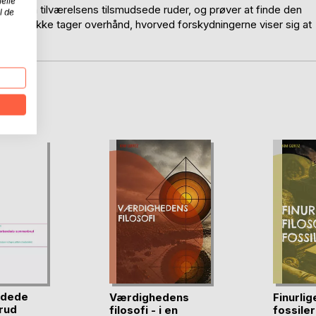
elle
tegn på tilværelsens tilsmudsede ruder, og prøver at finde den
l de
tagelse ikke tager overhånd, hvorved forskydningerne viser sig at
cer ...
D
ndede
Værdighedens
Finurlig
rud
filosofi - i en
fossiler 