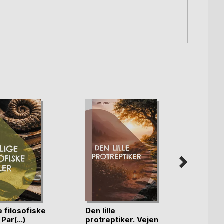
e filosofiske
Den lille
Filos
Par(...)
protreptiker. Vejen
gymnas