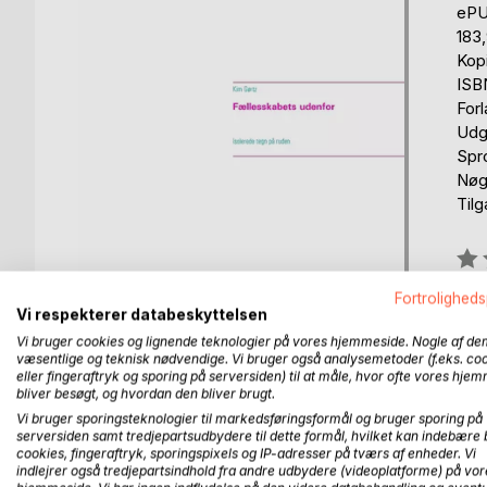
eP
183
Kop
ISB
For
Udg
Spr
Nøgl
Til
Anm
0%
Fortroligheds
Kan
Vi respekterer databeskyttelsen
Vi bruger cookies og lignende teknologier på vores hjemmeside. Nogle af de
væsentlige og teknisk nødvendige. Vi bruger også analysemetoder (f.eks. co
eller fingeraftryk og sporing på serversiden) til at måle, hvor ofte vores hje
bliver besøgt, og hvordan den bliver brugt.
Vi bruger sporingsteknologier til markedsføringsformål og bruger sporing på
serversiden samt tredjepartsudbydere til dette formål, hvilket kan indebære 
BESKRIVELSE
FORFATTER
PRESSEN 
cookies, fingeraftryk, sporingspixels og IP-adresser på tværs af enheder. Vi
indlejrer også tredjepartsindhold fra andre udbydere (videoplatforme) på vor