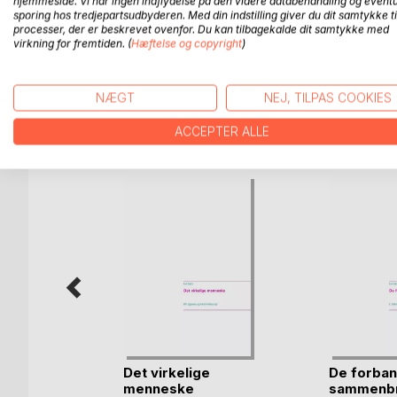
hjemmeside. Vi har ingen indflydelse på den videre databehandling og eventu
Fællesskabets udenfor udtrykker en del isolerede 
sporing hos tredjepartsudbyderen. Med din indstilling giver du dit samtykke ti
processer, der er beskrevet ovenfor. Du kan tilbagekalde dit samtykke med
form som muliggør at en vis grad af stilsikker gen
virkning for fremtiden. (
Hæftelse og copyright
)
foregå i svært gennemskuelige størrelser og kaden
NÆGT
NEJ, TILPAS COOKIES
FLERE TITLER HOS
Bo
ACCEPTER ALLE
Det virkelige
De forba
dendte
menneske
sammenb