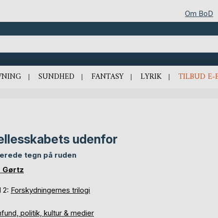
Om BoD
VNING
SUNDHED
FANTASY
LYRIK
TILBUD E-
llesskabets udenfor
lerede tegn på ruden
 Gørtz
d 2:
Forskydningernes trilogi
und, politik, kultur & medier