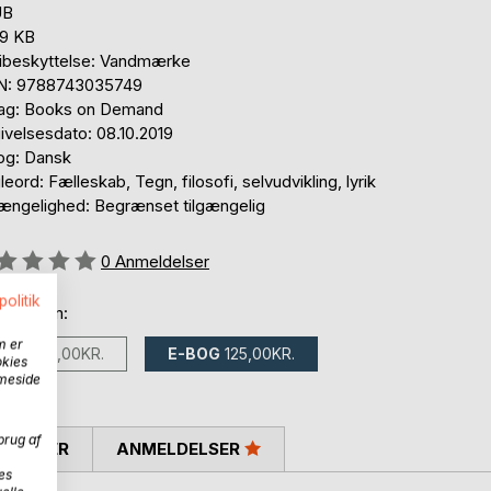
UB
,9 KB
ibeskyttelse: Vandmærke
N: 9788743035749
lag: Books on Demand
ivelsesdato: 08.10.2019
og: Dansk
eord: Fælleskab, Tegn, filosofi, selvudvikling, lyrik
gængelighed: Begrænset tilgængelig
eldelse::
0
Anmeldelser
politik
 fås som:
m er
BOG
160,00KR.
E-BOG
125,00KR.
okies
mmeside
brug af
SKRIVER
ANMELDELSER
es