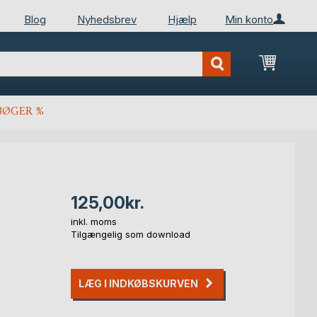
Blog
Nyhedsbrev
Hjælp
Min konto
Min ind
BØGER %
125,00kr.
inkl. moms
Tilgængelig som download
LÆG I INDKØBSKURVEN