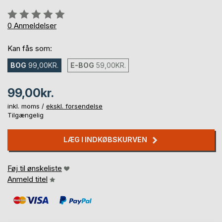
Anmeldelse::
0%
0
Anmeldelser
Kan fås som:
BOG
99,00KR.
E-BOG
59,00KR.
99,00kr.
inkl. moms /
ekskl. forsendelse
Tilgængelig
LÆG I INDKØBSKURVEN
Føj til ønskeliste
Anmeld titel