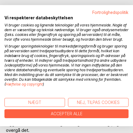
Fortrolighedspolitik
Vi respekterer databeskyttelsen
BESKRIVELSE
Vi bruger cookies og lignende teknologier på vores hjemmeside. Nogle af
dem er væsentlige og teknisk nødvendige. Vi bruger også analysemetoder
(f.eks. cookies eller fingeraftryk og sporing på serversiden) til at måle,
Excel til andet end forretningsprocesser og andre seriøse -
hvor ofte vores hjemmeside bliver besøgt, og hvordan den bliver brugt.
og mere almindelige - anvendelser
Vi bruger sporingsteknologier til markedsføringsformål og bruger sporing
på serversiden samt tredjepartsudbydere til dette formål, hvilket kan
Om at gøre regnearket til et værktøj der kan meget mere
indebære brug af cookies, fingeraftryk, sporingspixels og IP-adresser på
tværs af enheder. Vi indlejrer også tredjepartsindhold fra andre udbydere
Om nye ideer, sjove indfald og at gøre det umulige muligt
(videoplatforme) på vores hjemmeside. Vi har ingen indflydelse på den
videre databehandling og eventuelle sporing hos tredjepartsudbyderen.
I denne omgang gælder det alt andet end noget seriøst, for
Med din indstilling giver du dit samtykke til de processer, der er beskrevet
ovenfor. Du kan tilbagekalde dit samtykke med virkning for fremtiden.
ja, Excel kan sagtens benyttes til en masse underholdning
(
Hæftelse og copyright
)
og ikke kun anvendes forretningsmæssigt. Man skal nok
være lidt ekstra vild med - eller skør med - Excel, kodning
og at fordybe sig i denne tekniske og måske nok lidt
NÆGT
NEJ, TILPAS COOKIES
smånørdede verden. Men når det er på plads, er der
masser af sjove muligheder lige ved hånden. Formålet er
ACCEPTER ALLE
stadig - ligesom de tidligere hæfter - at tænke alternativt,
kigge udover hvad der i dag er muligt eller tænkeligt, og
overgå det.