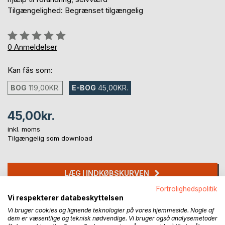
Tilgængelighed: Begrænset tilgængelig
Anmeldelse::
0%
0
Anmeldelser
Kan fås som:
BOG
119,00KR.
E-BOG
45,00KR.
45,00kr.
inkl. moms
Tilgængelig som download
LÆG I INDKØBSKURVEN
Fortrolighedspolitik
Vi respekterer databeskyttelsen
Føj til ønskeliste
Vi bruger cookies og lignende teknologier på vores hjemmeside. Nogle af
Anmeld titel
dem er væsentlige og teknisk nødvendige. Vi bruger også analysemetoder