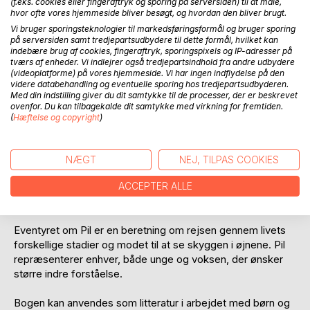
(f.eks. cookies eller fingeraftryk og sporing på serversiden) til at måle,
hvor ofte vores hjemmeside bliver besøgt, og hvordan den bliver brugt.
Vi bruger sporingsteknologier til markedsføringsformål og bruger sporing
på serversiden samt tredjepartsudbydere til dette formål, hvilket kan
indebære brug af cookies, fingeraftryk, sporingspixels og IP-adresser på
tværs af enheder. Vi indlejrer også tredjepartsindhold fra andre udbydere
(videoplatforme) på vores hjemmeside. Vi har ingen indflydelse på den
videre databehandling og eventuelle sporing hos tredjepartsudbyderen.
BESKRIVELSE
Med din indstilling giver du dit samtykke til de processer, der er beskrevet
ovenfor. Du kan tilbagekalde dit samtykke med virkning for fremtiden.
(
Hæftelse og copyright
)
Pil rejser ind i et gammelt egetræ, helt ned til Livets Kilde.
Hun skal redde sin ven Skovgut. Undervejs møder Pil
dragen Nidhug, der beder hende om hjælp til at finde tre
NÆGT
NEJ, TILPAS COOKIES
forsvundne drage æg. Da Pil senere rammes af lynet,
tændes der en livsenergi i hende. Hun rejser ud i verden,
ACCEPTER ALLE
for at lærer at mestre denne energi.
Eventyret om Pil er en beretning om rejsen gennem livets
forskellige stadier og modet til at se skyggen i øjnene. Pil
repræsenterer enhver, både unge og voksen, der ønsker
større indre forståelse.
Bogen kan anvendes som litteratur i arbejdet med børn og