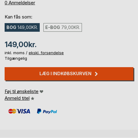
0%
0
Anmeldelser
Kan fås som:
BOG
149,00KR.
E-BOG
79,00KR.
149,00kr.
inkl. moms /
ekskl. forsendelse
Tilgængelig
LÆG I INDKØBSKURVEN
Føj til ønskeliste
Anmeld titel