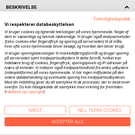
BESKRIVELSE
Fortrolighedspolitik
Europa er og bliver vort kontinent, og selv om det har fejl
Vi respekterer databeskyttelsen
og mangler samt en broget fortid, er det vor forudsætning.
Vi bruger cookies og lignende teknologier på vores hjemmeside. Nogle af
Derfor har forfatteren taget sig på at skrive en krønike, der
dem er væsentlige og teknisk nødvendige. Vi bruger også analysemetoder
(f.eks. cookies eller fingeraftryk og sporing på serversiden) til at måle,
strækker sig helt fra Romulus’ kongedømme i Rom tid til
hvor ofte vores hjemmeside bliver besøgt, og hvordan den bliver brugt.
vore dages europæiske samarbejde, som vi kender det for
Vi bruger sporingsteknologier til markedsføringsformål og bruger sporing
derigennem at trække en regulær udviklingslinje.
på serversiden samt tredjepartsudbydere til dette formål, hvilket kan
indebære brug af cookies, fingeraftryk, sporingspixels og IP-adresser på
tværs af enheder. Vi indlejrer også tredjepartsindhold fra andre udbydere
Derudover indeholder bogen idéer til forbedring af
(videoplatforme) på vores hjemmeside. Vi har ingen indflydelse på den
samarbejdet i funktionsmæssig henseende på centrale
videre databehandling og eventuelle sporing hos tredjepartsudbyderen.
områder som Det Europæiske Råd, Parlamentet,
Med din indstilling giver du dit samtykke til de processer, der er beskrevet
ovenfor. Du kan tilbagekalde dit samtykke med virkning for fremtiden.
Domstolen og Mindretallene.
(
Hæftelse og copyright
)
Formålet med denne bog er med afsæt i tidligere tiders
udfordringer at søge en bedre forståelse for nutidens
situation. For nok var forholdende dengang forskellige fra
NÆGT
NEJ, TILPAS COOKIES
nu, men vi kan lære noget af, hvorledes nogle løsninger
lykkedes og andre gik helt forkert.
ACCEPTER ALLE
For noget må der gøres, hvis vort stolte Europa ikke skal