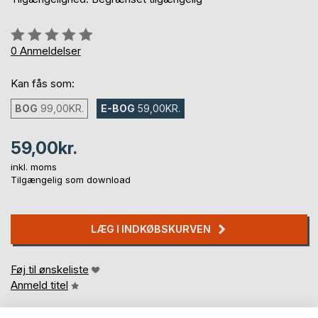
Anmeldelse::
0%
0
Anmeldelser
Kan fås som:
BOG
99,00KR.
E-BOG
59,00KR.
59,00kr.
inkl. moms
Tilgængelig som download
LÆG I INDKØBSKURVEN
Føj til ønskeliste
Anmeld titel