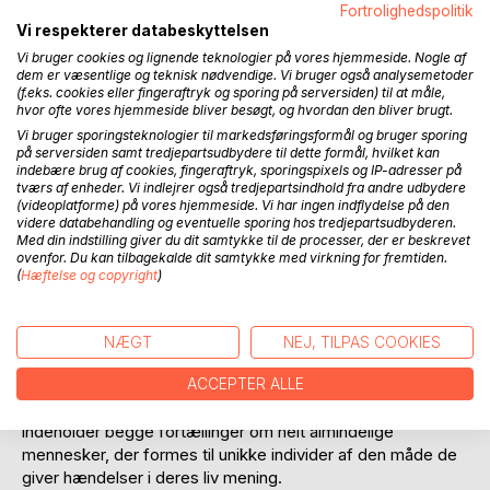
Fortrolighedspolitik
Vi respekterer databeskyttelsen
Vi bruger cookies og lignende teknologier på vores hjemmeside. Nogle af
dem er væsentlige og teknisk nødvendige. Vi bruger også analysemetoder
(f.eks. cookies eller fingeraftryk og sporing på serversiden) til at måle,
hvor ofte vores hjemmeside bliver besøgt, og hvordan den bliver brugt.
BESKRIVELSE
Vi bruger sporingsteknologier til markedsføringsformål og bruger sporing
på serversiden samt tredjepartsudbydere til dette formål, hvilket kan
indebære brug af cookies, fingeraftryk, sporingspixels og IP-adresser på
"Hun åbnede vinduet en smule og dryssede nogle
tværs af enheder. Vi indlejrer også tredjepartsindhold fra andre udbydere
solsikkefrø ud på karmen, hvor den sad. "Min lille ven! Min
(videoplatforme) på vores hjemmeside. Vi har ingen indflydelse på den
videre databehandling og eventuelle sporing hos tredjepartsudbyderen.
smukke ven! Min himmelflyvende ven! Min lille tiggerprins!"
Med din indstilling giver du dit samtykke til de processer, der er beskrevet
nynnede hun, imens fuglen forsigtigt gik hen for at tage for
ovenfor. Du kan tilbagekalde dit samtykke med virkning for fremtiden.
sig af det tilbudte måltid. Carmen betragtede den og trak
(
Hæftelse og copyright
)
sig lidt tilbage fra det åbne vindue for at give Tiggerfuglen
lov til at spise i fred."
NÆGT
NEJ, TILPAS COOKIES
Denne anden novellesamling fra Agnethe Søndergaard
ACCEPTER ALLE
Sørensens hånd ligger fint i forlængelse med den første,
"Hævn, ­healing og Hovlykke", der udkom i 2019. De
indeholder begge fortællinger om helt almindelige
mennesker, der formes til unikke individer af den måde de
giver hændelser i deres liv mening.