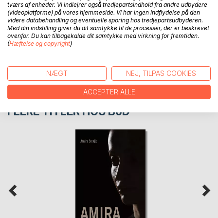
tværs af enheder. Vi indlejrer også tredjepartsindhold fra andre udbydere
(videoplatforme) på vores hjemmeside. Vi har ingen indflydelse på den
PRESSEN SKRIVER
videre databehandling og eventuelle sporing hos tredjepartsudbyderen.
Med din indstilling giver du dit samtykke til de processer, der er beskrevet
ovenfor. Du kan tilbagekalde dit samtykke med virkning for fremtiden.
(
Hæftelse og copyright
)
ANMELDELSER
NÆGT
NEJ, TILPAS COOKIES
ACCEPTER ALLE
FLERE TITLER HOS
BoD