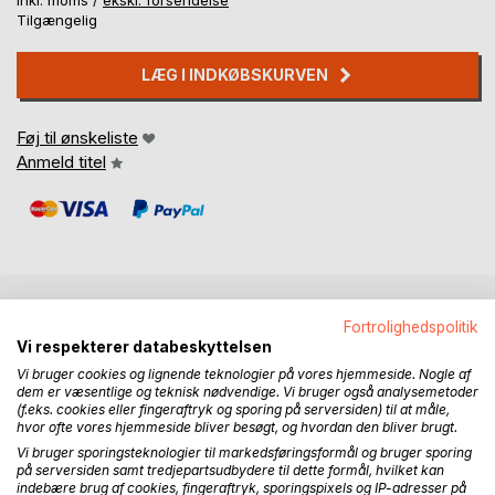
inkl. moms /
ekskl. forsendelse
Tilgængelig
LÆG I INDKØBSKURVEN
Føj til ønskeliste
Anmeld titel
Fortrolighedspolitik
BESKRIVELSE
Vi respekterer databeskyttelsen
Vi bruger cookies og lignende teknologier på vores hjemmeside. Nogle af
dem er væsentlige og teknisk nødvendige. Vi bruger også analysemetoder
Gitta Blinkenberg fortæller om sit liv som diplomatfrue,
(f.eks. cookies eller fingeraftryk og sporing på serversiden) til at måle,
tilsat malerier fra overalt i verden.
hvor ofte vores hjemmeside bliver besøgt, og hvordan den bliver brugt.
Vi bruger sporingsteknologier til markedsføringsformål og bruger sporing
på serversiden samt tredjepartsudbydere til dette formål, hvilket kan
FORFATTER
indebære brug af cookies, fingeraftryk, sporingspixels og IP-adresser på