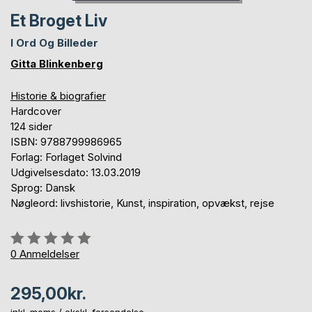
Et Broget Liv
I Ord Og Billeder
Gitta Blinkenberg
Historie & biografier
Hardcover
124 sider
ISBN: 9788799986965
Forlag: Forlaget Solvind
Udgivelsesdato: 13.03.2019
Sprog: Dansk
Nøgleord: livshistorie, Kunst, inspiration, opvækst, rejse
Anmeldelse::
0%
0
Anmeldelser
295,00kr.