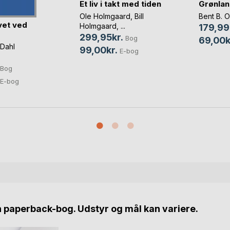
Et liv i takt med tiden
Grønlan
Ole Holmgaard
,
Bill
Bent B. 
ivet ved
Holmgaard
, ...
179,99
299,95kr.
Bog
69,00k
 Dahl
99,00kr.
E-bog
Bog
E-bog
n paperback-bog. Udstyr og mål kan variere.