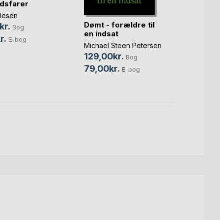
dsfarer
Olesen
Dømt - forældre til
Mysti
kr.
Bog
en indsat
Jørge
r.
E-bog
Michael Steen Petersen
Søren
129,00kr.
100,
Bog
79,00kr.
65,0
E-bog