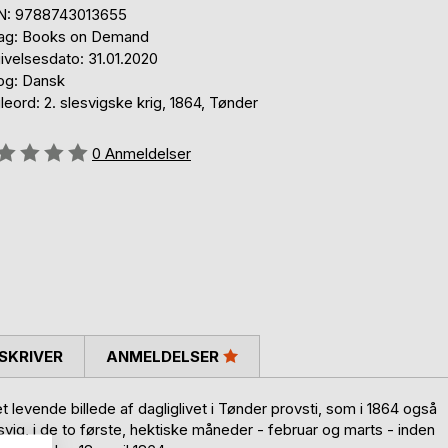
N: 9788743013655
lag: Books on Demand
ivelsesdato: 31.01.2020
og: Dansk
eord: 2. slesvigske krig, 1864, Tønder
eldelse::
0
Anmeldelser
SKRIVER
ANMELDELSER
 levende billede af dagliglivet i Tønder provsti, som i 1864 også
g, i de to første, hektiske måneder - februar og marts - inden