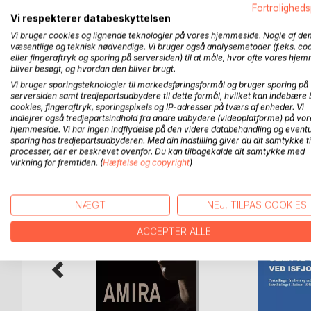
det for alvor gik galt for Danmark med slaget ved D
Fortroligheds
Vi respekterer databeskyttelsen
Provst Hjorts indberetnings overordnede mål er 
Vi bruger cookies og lignende teknologier på vores hjemmeside. Nogle af de
som de administrative og skolelærerne, men rumme
væsentlige og teknisk nødvendige. Vi bruger også analysemetoder (f.eks. co
eller fingeraftryk og sporing på serversiden) til at måle, hvor ofte vores hje
forhold - hvem var dansksindede og hvem tysksind
bliver besøgt, og hvordan den bliver brugt.
østrig/ungarske tropper. Rømningen af Dannevirk
Vi bruger sporingsteknologier til markedsføringsformål og bruger sporing på
serversiden samt tredjepartsudbydere til dette formål, hvilket kan indebære 
cookies, fingeraftryk, sporingspixels og IP-adresser på tværs af enheder. Vi
indlejrer også tredjepartsindhold fra andre udbydere (videoplatforme) på vor
hjemmeside. Vi har ingen indflydelse på den videre databehandling og eventu
FLERE TITLER HOS
Bo
sporing hos tredjepartsudbyderen. Med din indstilling giver du dit samtykke ti
processer, der er beskrevet ovenfor. Du kan tilbagekalde dit samtykke med
virkning for fremtiden. (
Hæftelse og copyright
)
NÆGT
NEJ, TILPAS COOKIES
ACCEPTER ALLE