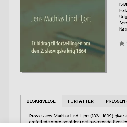
ISB
For
Udg
Spr
Nøgl
Anm
0%
BESKRIVELSE
FORFATTER
PRESSEN 
Provst Jens Mathias Lind Hjort (1824-1899) giver et
omfattede store områder i det nuværende Sydslesvi