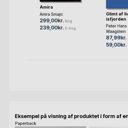
Sind
Amira
Glimt af l
Amira Smajic
isfjorden
299,00kr.
og
Bog
Peter Hans
239,00kr.
bog
E-bog
Waagstein
87,99kr.
59,00kr.
Eksempel på visning af produktet i form af e
Paperback