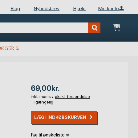
Blog
Nyhedsbrev
Hjælp
Min konto
Min ind
BØGER %
69,00kr.
inkl. moms /
ekskl. forsendelse
Tilgængelig
LÆG I INDKØBSKURVEN
Føj til ønskeliste