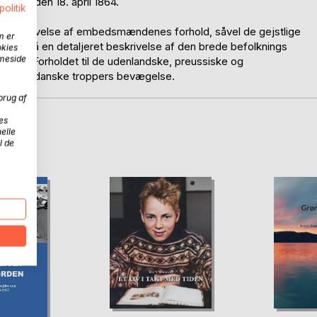
ybbøl den 18. april 1864.
politik
en beskrivelse af embedsmændenes forhold, såvel de gejstlige
m er
r også en detaljeret beskrivelse af den brede befolknings
okies
mmeside
ede? Forholdet til de udenlandske, preussiske og
e og de danske troppers bevægelse.
brug af
es
elle
D
l de