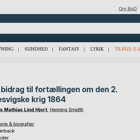
Om BoD
VNING
SUNDHED
FANTASY
LYRIK
TILBUD E-
 bidrag til fortællingen om den 2.
esvigske krig 1864
s Mathias Lind Hjort
,
Henning Smidth
orie & biografier
erback
ider