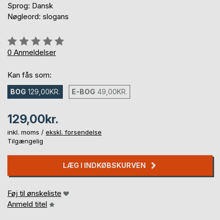
Sprog: Dansk
Nøgleord: slogans
Anmeldelse::
0%
0
Anmeldelser
Kan fås som:
BOG
129,00KR.
E-BOG
49,00KR.
129,00kr.
inkl. moms /
ekskl. forsendelse
Tilgængelig
LÆG I INDKØBSKURVEN
Føj til ønskeliste
Anmeld titel