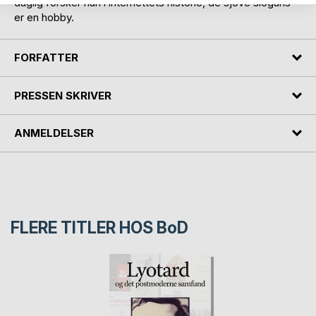
daglig forsker han i internettets historie, de sjove slogans
er en hobby.
FORFATTER
PRESSEN SKRIVER
ANMELDELSER
FLERE TITLER HOS
BoD