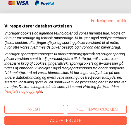
Fortrolighedspolitik
Vi respekterer databeskyttelsen
Vi bruger cookies og lignende teknologier på vores hjemmeside. Nogle af
BESKRIVELSE
dem er væsentlige og teknisk nødvendige. Vi bruger også analysemetoder
(f.eks. cookies eller fingeraftryk og sporing på serversiden) til at måle,
hvor ofte vores hjemmeside bliver besøgt, og hvordan den bliver brugt.
"Er gulvet grim og skummel, så ring til Hummel"
Vi bruger sporingsteknologier til markedsføringsformål og bruger sporing
"Skal De feste, så ring til Eske"
på serversiden samt tredjepartsudbydere til dette formål, hvilket kan
indebære brug af cookies, fingeraftryk, sporingspixels og IP-adresser på
"De sidder og prutter, vi kommer og sutter"
tværs af enheder. Vi indlejrer også tredjepartsindhold fra andre udbydere
(videoplatforme) på vores hjemmeside. Vi har ingen indflydelse på den
Hvem har ikke på et eller andet tidspunkt mødt den slags
videre databehandling og eventuelle sporing hos tredjepartsudbyderen.
Med din indstilling giver du dit samtykke til de processer, der er beskrevet
sjove og ofte kiksede slogans på en varebil? Men hvad er
ovenfor. Du kan tilbagekalde dit samtykke med virkning for fremtiden.
det egentlig for noget? Det sætter denne bog sig for at
(
Hæftelse og copyright
)
komme med et bud på. Bogen udkom første gang i 2010,
dette er 2. reviderede udgave, som er 70 sider længere, og
indeholder mere end 350 nye slogans.
NÆGT
NEJ, TILPAS COOKIES
Niels Brügger er professor i medievidenskab ved Afdeling
ACCEPTER ALLE
for Medievidenskab og Journalistik, Aarhus Universitet. Til