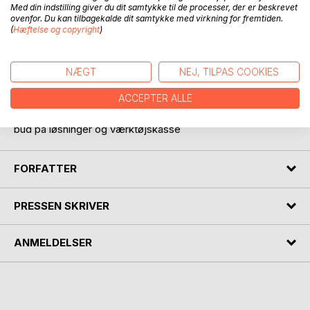
Med din indstilling giver du dit samtykke til de processer, der er beskrevet
ovenfor. Du kan tilbagekalde dit samtykke med virkning for fremtiden.
(
Hæftelse og copyright
)
BESKRIVELSE
NÆGT
NEJ, TILPAS COOKIES
ACCEPTER ALLE
En Socialrådgivers bekendelser. En debatbog med afsæt i
virkelige sager - analyse - dokumentation - systemkritik -
bud på løsninger og værktøjskasse
FORFATTER
PRESSEN SKRIVER
ANMELDELSER