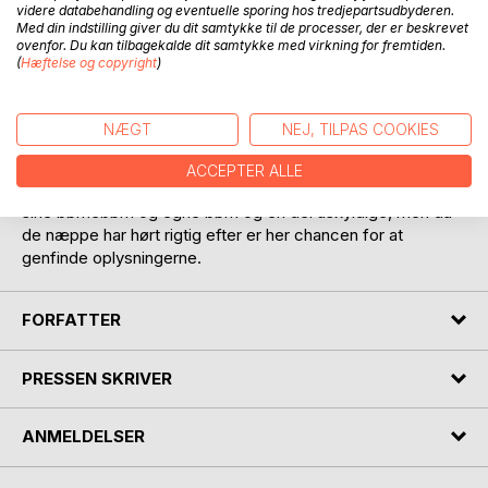
videre databehandling og eventuelle sporing hos tredjepartsudbyderen.
Med din indstilling giver du dit samtykke til de processer, der er beskrevet
ovenfor. Du kan tilbagekalde dit samtykke med virkning for fremtiden.
(
Hæftelse og copyright
)
BESKRIVELSE
NÆGT
NEJ, TILPAS COOKIES
Et udvalg af viden og gode råd og historier, om mangt og
ACCEPTER ALLE
meget, som forfatteren har fundet interessant, har fortalt
sine børnebørn og egne børn og en del uskyldige, men da
de næppe har hørt rigtig efter er her chancen for at
genfinde oplysningerne.
FORFATTER
PRESSEN SKRIVER
ANMELDELSER