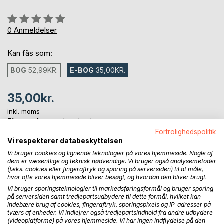
Anmeldelse::
0%
0
Anmeldelser
Kan fås som:
BOG
52,99KR.
E-BOG
35,00KR.
35,00kr.
inkl. moms
Tilgængelig som download
Fortrolighedspolitik
Vi respekterer databeskyttelsen
Vi bruger cookies og lignende teknologier på vores hjemmeside. Nogle af
LÆG I INDKØBSKURVEN
dem er væsentlige og teknisk nødvendige. Vi bruger også analysemetoder
(f.eks. cookies eller fingeraftryk og sporing på serversiden) til at måle,
hvor ofte vores hjemmeside bliver besøgt, og hvordan den bliver brugt.
Føj til ønskeliste
Vi bruger sporingsteknologier til markedsføringsformål og bruger sporing
Anmeld titel
på serversiden samt tredjepartsudbydere til dette formål, hvilket kan
indebære brug af cookies, fingeraftryk, sporingspixels og IP-adresser på
tværs af enheder. Vi indlejrer også tredjepartsindhold fra andre udbydere
(videoplatforme) på vores hjemmeside. Vi har ingen indflydelse på den