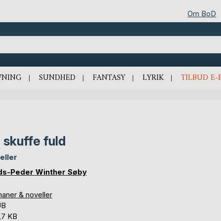
Om BoD
VNING
SUNDHED
FANTASY
LYRIK
TILBUD E-
 skuffe fuld
eller
s-Peder Winther Søby
aner & noveller
UB
,7 KB