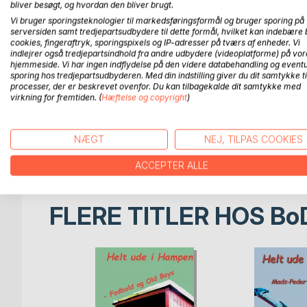
En lille, fin og spinkel tråd gennemstrømmer novell
bliver besøgt, og hvordan den bliver brugt.
forskellige retninger, men samler sig igen tematis
Vi bruger sporingsteknologier til markedsføringsformål og bruger sporing på
serversiden samt tredjepartsudbydere til dette formål, hvilket kan indebære 
novellerne - håbet om et bedre imorgen, om at find
cookies, fingeraftryk, sporingspixels og IP-adresser på tværs af enheder. Vi
indlejrer også tredjepartsindhold fra andre udbydere (videoplatforme) på vor
Novellerne er blevet til over en lang årrække og e
hjemmeside. Vi har ingen indflydelse på den videre databehandling og eventu
sporing hos tredjepartsudbyderen. Med din indstilling giver du dit samtykke ti
forskellige faser i livet.
processer, der er beskrevet ovenfor. Du kan tilbagekalde dit samtykke med
virkning for fremtiden. (
Hæftelse og copyright
)
Mads-Peder Winther Søby har med "En skuffe fuld
"De sang uden håb og uden tro, men alligevel bragte d
NÆGT
NEJ, TILPAS COOKIES
opsætningen og det hjørne alene."
ACCEPTER ALLE
FLERE TITLER HOS
Bo