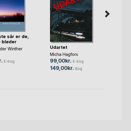
te sår er de,
Power
e bløder
Udartet
Megan 
er Winther
45,0
Micha Hagfors
.
119,9
99,00kr.
E-bog
E-bog
149,00kr.
Bog