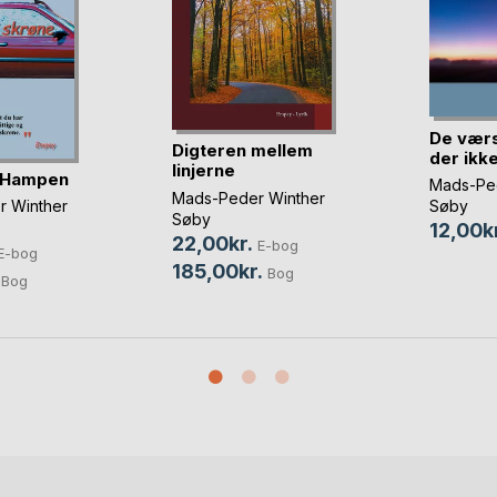
De værs
Digteren mellem
der ikk
linjerne
i Hampen
Mads-Ped
Mads-Peder Winther
Søby
 Winther
Søby
12,00kr
22,00kr.
E-bog
E-bog
185,00kr.
Bog
Bog