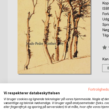
Kop
ISB
For
Udgi
Spr
Nøgl
Til
Anm
0%
Kan
Fortroligheds
Vi respekterer databeskyttelsen
BESKRIVELSE
FORFATTER
PRESSEN 
Vi bruger cookies og lignende teknologier på vores hjemmeside. Nogle af de
væsentlige og teknisk nødvendige. Vi bruger også analysemetoder (f.eks. co
eller fingeraftryk og sporing på serversiden) til at måle, hvor ofte vores hje