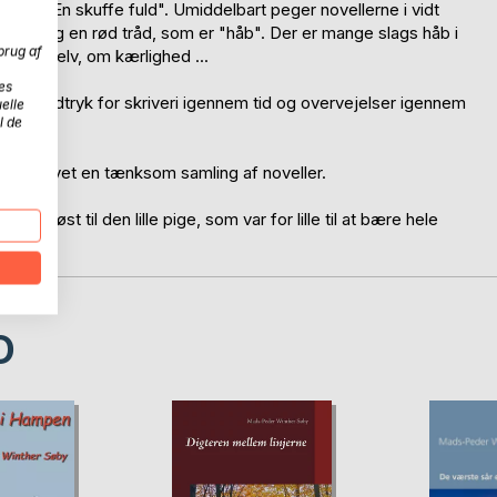
erne i "En skuffe fuld". Umiddelbart peger novellerne i vidt
k omkring en rød tråd, som er "håb". Der er mange slags håb i
brug af
e sig selv, om kærlighed ...
es
r både udtryk for skriveri igennem tid og overvejelser igennem
elle
l de
" skrevet en tænksom samling af noveller.
e trøst til den lille pige, som var for lille til at bære hele
D