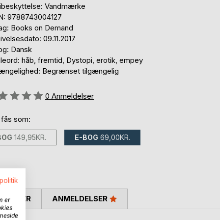
ibeskyttelse: Vandmærke
N: 9788743004127
lag: Books on Demand
velsesdato: 09.11.2017
og: Dansk
eord: håb, fremtid, Dystopi, erotik, empey
gængelighed: Begrænset tilgængelig
eldelse::
0
Anmeldelser
 fås som:
BOG
149,95KR.
E-BOG
69,00KR.
politik
SKRIVER
ANMELDELSER
m er
okies
mmeside