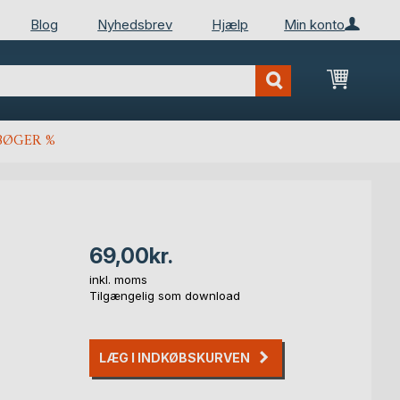
Blog
Nyhedsbrev
Hjælp
Min konto
Min ind
BØGER %
69,00kr.
inkl. moms
Tilgængelig som download
LÆG I INDKØBSKURVEN