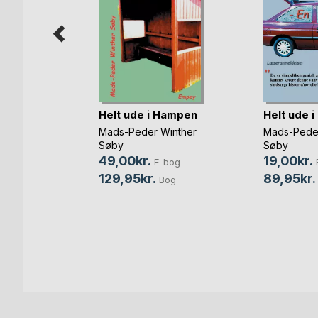
Helt ude i Hampen
Helt ude 
s
Mads-Peder Winther
Mads-Peder
Søby
Søby
bog
49,00kr.
19,00kr.
E-bog
Bog
129,95kr.
89,95kr.
Bog