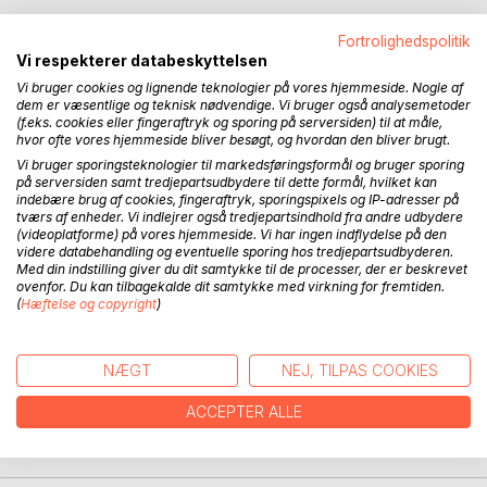
Fortrolighedspolitik
Forfatteren Fjodor Mikhailovitj Dostojevskij (1821 - 1818)
Vi respekterer databeskyttelsen
aflagde i oktober 1865 besøg hos vennen baron Aleksander
Vi bruger cookies og lignende teknologier på vores hjemmeside. Nogle af
Jegorovitj Wrangel (1833 - 1915), der var ansat som 2.
dem er væsentlige og teknisk nødvendige. Vi bruger også analysemetoder
(f.eks. cookies eller fingeraftryk og sporing på serversiden) til at måle,
legationssekretær ved Den kejserlige russiske legation i
hvor ofte vores hjemmeside bliver besøgt, og hvordan den bliver brugt.
København. Besøget her blev rammen om et vendepunkt i
Vi bruger sporingsteknologier til markedsføringsformål og bruger sporing
Dostojevskijs liv. Han arbejdede på at færdiggøre et af vor
på serversiden samt tredjepartsudbydere til dette formål, hvilket kan
tids største litterære værker, "Forbrydelse og Straf". Ved
indebære brug af cookies, fingeraftryk, sporingspixels og IP-adresser på
dårligt helbred, truet med gældsfængsel og forfulgt af
tværs af enheder. Vi indlejrer også tredjepartsindhold fra andre udbydere
(videoplatforme) på vores hjemmeside. Vi har ingen indflydelse på den
kreditorer var den næsten 44 årige Dostojevskij i
videre databehandling og eventuelle sporing hos tredjepartsudbyderen.
sommeren 1865 rejst til den tyske kurby Wiesbaden. Her
Med din indstilling giver du dit samtykke til de processer, der er beskrevet
tabte han alt ved spillebordene. Pengeløs og ensom tog
ovenfor. Du kan tilbagekalde dit samtykke med virkning for fremtiden.
(
Hæftelse og copyright
)
han nu imod vennens invitation og rejste til København. I
1864 havde man her fejret forlovelsen imellem den russiske
tronfølger Nikolaj Aleksandrovitj (1843 - 1865) og den
NÆGT
NEJ, TILPAS COOKIES
danske prinsesse Dagmar (1847 - 1928). Men Nikolaj var
død i foråret 1865. Det blev nu Dostojevskijs ven, baron
ACCEPTER ALLE
Wrangels opgave, at færdiggøre den diplomatiske mission.
København var samtidigt en festlig by i forvandling.