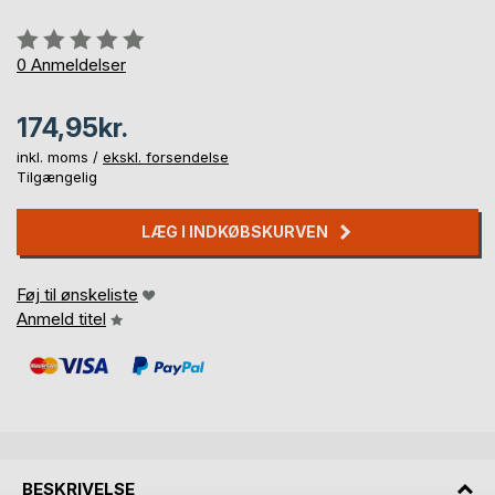
Anmeldelse::
0%
0
Anmeldelser
174,95kr.
inkl. moms /
ekskl. forsendelse
Tilgængelig
LÆG I INDKØBSKURVEN
Føj til ønskeliste
Anmeld titel
BESKRIVELSE