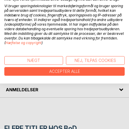
BESKRIVELSE
Vi bruger sporingsteknologier til markedsføringsformål og bruger sporing
på serversiden samt tredjepartsudbydere til dette formål, hvilket kan
indebære brug af cookies, fingeraftryk, sporingspixels og IP-adresser på
Den første selvbiografiske fortælling af Charmaine Brown.
tværs af enheder. Vi indlejrer også tredjepartsindhold fra andre udbydere
Om den voldelige stedfar, den tavse mor, den
(videoplatforme) på vores hjemmeside. Vi har ingen indflydelse på den
videre databehandling og eventuelle sporing hos tredjepartsudbyderen.
narcissistiske far og den forstyrrede bror.
Med din indstilling giver du dit samtykke til de processer, der er beskrevet
Charmaine kæmper sig igennem den fysiske og psykiske
ovenfor. Du kan tilbagekalde dit samtykke med virkning for fremtiden.
terror, kommer ud i psykisk sygdom og misbrug.
(
Hæftelse og copyright
)
FORFATTER
NÆGT
NEJ, TILPAS COOKIES
ACCEPTER ALLE
PRESSEN SKRIVER
ANMELDELSER
FLERE TITLER HOS
BoD