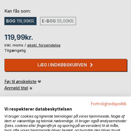
Kan fås som:
BOG
119,99KR.
E-BOG
55,00KR.
119,99kr.
inkl. moms /
ekskl. forsendelse
Tilgængelig
LÆG I INDKØBSKURVEN
Føj til ønskeliste
Anmeld titel
Fortrolighedspolitik
Vi respekterer databeskyttelsen
Vi bruger cookies og lignende teknologier på vores hjemmeside. Nogle af
dem er væsentlige og teknisk nødvendige. Vi bruger også analysemetoder
(f.eks. cookies eller fingeraftryk og sporing på serversiden) til at måle,
hvor ofte vores hjemmeside bliver besøgt, og hvordan den bliver brugt.