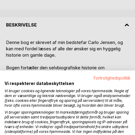
BESKRIVELSE
Denne bog er skrevet af min bedstefar Carlo Jensen, og
kan med fordel læses af alle der ønsker sig en hyggelig
historie om gamle dage.
Bogen fortæller den selvbiografiske historie om
hverdagslivet som barn af 1930'ernens bymiljø i den
Fortrolighedspolitik
vestjyske by Struer, ved limfjorden.
Vi respekterer databeskyttelsen
Vi bruger cookies og lignende teknologier på vores hjemmeside. Nogle af
Teksten er sat i Courier og formateret som oprindelig
dem er væsentlige og teknisk nødvendige. Vi bruger også analysemetoder
udført. Enkelte tastefejl er rettet, ellers fremstår bogen
(f.eks. cookies eller fingeraftryk og sporing på serversiden) til at måle,
som skrevet.
hvor ofte vores hjemmeside bliver besøgt, og hvordan den bliver brugt.
Vi bruger sporingsteknologier til markedsføringsformål og bruger sporing
på serversiden samt tredjepartsudbydere til dette formål, hvilket kan
"Det har været omkring 1930, og en bil var et ret sjældent
indebære brug af cookies, fingeraftryk, sporingspixels og IP-adresser på
syn i Struer. Jeg husker at smedemester Trudsø, der
tværs af enheder. Vi indlejrer også tredjepartsindhold fra andre udbydere
boede i Smedegade hvor nu biblioteket ligger, havde en
(videoplatforme) på vores hjemmeside. Vi har ingen indflydelse på den