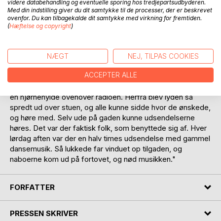
videre databehandling og eventuelle sporing hos tredjepartsudbyderen.
Ford. Dengang var nummerpladerne opdelt amtsvis. Alle
Med din indstilling giver du dit samtykke til de processer, der er beskrevet
biler i Ringkøbing Amt, havde således Ø foran nummeret.
ovenfor. Du kan tilbagekalde dit samtykke med virkning for fremtiden.
Trudsøs Ford havde nr. Ø 3. Så noget udbredt fænomen
(
Hæftelse og copyright
)
var det ikke. Ældre folk flygtede da også ind i husene, når
de så en bil komme kørende."
NÆGT
NEJ, TILPAS COOKIES
"Far havde købt en Phillips radio, og, - det var sensationen,
ACCEPTER ALLE
-den kørte på strøm, og var med løs højttaler. En
Magnavox, verdens bedste, sagde far. Højttaleren sad på
en hjørnehylde ovenover radioen. Herfra blev lyden så
spredt ud over stuen, og alle kunne sidde hvor de ønskede,
og høre med. Selv ude på gaden kunne udsendelserne
høres. Det var der faktisk folk, som benyttede sig af. Hver
lørdag aften var der en halv times udsendelse med gammel
dansemusik. Så lukkede far vinduet op tilgaden, og
naboerne kom ud på fortovet, og nød musikken."
FORFATTER
PRESSEN SKRIVER