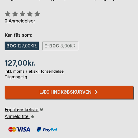
Anmeldelse::
0%
0
Anmeldelser
Kan fås som:
BOG
127,00KR.
E-BOG
8,00KR.
127,00kr.
inkl. moms /
ekskl. forsendelse
Tilgængelig
LÆG I INDKØBSKURVEN
Føj til ønskeliste
Anmeld titel