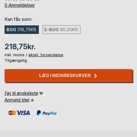
0%
0
Anmeldelser
Kan fås som:
BOG
218,75KR.
E-BOG
85,00KR.
218,75kr.
inkl. moms /
ekskl. forsendelse
Tilgængelig
LÆG I INDKØBSKURVEN
Føj til ønskeliste
Anmeld titel