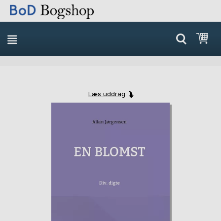
Min
Læs uddrag
Skip
Skip
to
to
the
the
end
beginning
of
of
the
the
images
images
gallery
gallery